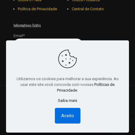
Política de Privacidade
Central de Contato
Informativos Grátis
Email*
Utilizamos os cookies para melhorar a sua experiência. Ao
usar este site você concorda com nossas
Políticas de
Privacidade
.
© 2018 - 2026 Todos os Direitos reservados a JRL
Saiba mais
Distribuidora Ltda - CNPJ: 16757010/0001-06. | Desenvolvido
por:
Websites Br
Aceito