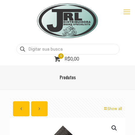
0
R$0,00
Produtos
Show all