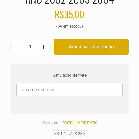
R$
35,00
766 em estoque
PASTILHA
Adicionar ao carrinho
DE
FREIO
DIANTEIRA
KTM
LC4
Simulação de frete
625
SC
Supermoto
ANO
2002
2003
2004
quantidade
Categoria:
PASTILHA DE FREIO
SKU:
1-97 TK 236