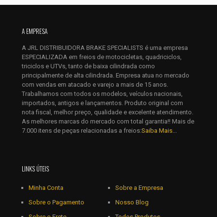
Nome
*
E-
A EMPRESA
mail
*
A JRL DISTRIBUIDORA BRAKE SPECIALISTS é uma empresa
Salvar meus dados neste navegador para a próxima vez que
ESPECIALIZADA em freios de motocicletas, quadriciclos,
eu comentar.
triciclos e UTVs, tanto de baixa cilindrada como
principalmente de alta cilindrada. Empresa atua no mercado
com vendas em atacado e varejo a mais de 15 anos.
Trabalhamos com todos os modelos, veículos nacionais,
importados, antigos e lançamentos. Produto original com
nota fiscal, melhor preço, qualidade e excelente atendimento.
As melhores marcas do mercado com total garantia!! Mais de
7.000 itens de peças relacionadas a freios:
Saiba Mais...
LINKS ÚTEIS
Minha Conta
Sobre a Empresa
Sobre o Pagamento
Nosso Blog
Sobre o Frete
Todos Produtos