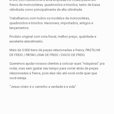
freios de motocicletas, quadriciclos e triciclos, tanto de baixa
cilindrada como principalmente de alta cilindrada.
Trabalhamos com todos os modelos de motocicletas,
quadriciclos e triciclos. Nacionais, importados, antigos e
lançamentos.
Produto original com nota fiscal, melhor preço, qualidade e
excelente atendimento.
Mais de 5.000 itens de peças relacionadas a freios, PASTILHA
DE FREIO / PATIM LONA DE FREIO / DISCO DE FREIO.
Queremos ajudar nossos clientes a colocar suas “máquinas” pra
rodar, mas sem gastar seu tempo para correr atrás de peças
relacionadas a freios, pois elas vão até você onde quer que
você esteja.
“Jesus cristo é o caminho a verdade e a vida”
Avaliações
Peso
0,300 kg
Não há avaliações ainda.
Dimensões
15 × 15 × 5 cm