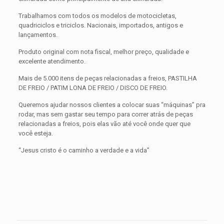
Trabalhamos com todos os modelos de motocicletas,
quadriciclos e triciclos. Nacionais, importados, antigos e
lançamentos.
Produto original com nota fiscal, melhor preço, qualidade e
excelente atendimento.
Mais de 5.000 itens de peças relacionadas a freios, PASTILHA
DE FREIO / PATIM LONA DE FREIO / DISCO DE FREIO.
Queremos ajudar nossos clientes a colocar suas “máquinas” pra
rodar, mas sem gastar seu tempo para correr atrás de peças
relacionadas a freios, pois elas vão até você onde quer que
você esteja.
“Jesus cristo é o caminho a verdade e a vida”
Avaliações
Peso
0,300 kg
Não há avaliações ainda.
Dimensões
15 × 15 × 5 cm
Seja o primeiro a avaliar “PASTILHA DE