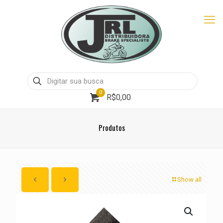
0
R$0,00
Produtos
Show all