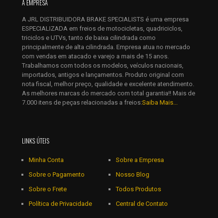
A EMPRESA
E-
mail
*
A JRL DISTRIBUIDORA BRAKE SPECIALISTS é uma empresa
ESPECIALIZADA em freios de motocicletas, quadriciclos,
Salvar meus dados neste navegador para a próxima vez que
triciclos e UTVs, tanto de baixa cilindrada como
eu comentar.
principalmente de alta cilindrada. Empresa atua no mercado
com vendas em atacado e varejo a mais de 15 anos.
Trabalhamos com todos os modelos, veículos nacionais,
importados, antigos e lançamentos. Produto original com
nota fiscal, melhor preço, qualidade e excelente atendimento.
As melhores marcas do mercado com total garantia!! Mais de
7.000 itens de peças relacionadas a freios:
Saiba Mais...
LINKS ÚTEIS
Minha Conta
Sobre a Empresa
Sobre o Pagamento
Nosso Blog
Sobre o Frete
Todos Produtos
Política de Privacidade
Central de Contato