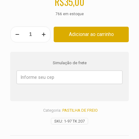
R$
35,00
766 em estoque
PASTILHA
Adicionar ao carrinho
DE
FREIO
DIANTEIRA
KTM
SC
Simulação de frete
400
ANO
1999
2000
quantidade
Categoria:
PASTILHA DE FREIO
SKU:
1-97 TK 207