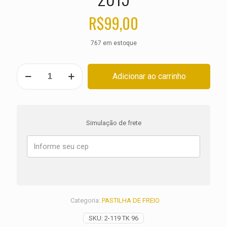
R$
99,00
767 em estoque
PASTILHA
Adicionar ao carrinho
DE
FREIO
DIANTEIRA
KTM
SMR
Simulação de frete
450
ANO
2013
2014
2015
quantidade
Categoria:
PASTILHA DE FREIO
SKU:
2-119 TK 96