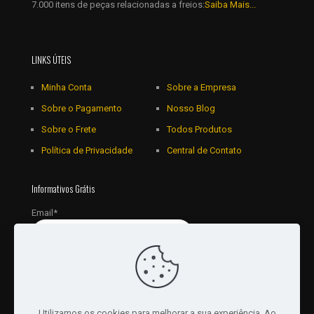
7.000 itens de peças relacionadas a freios:
Saiba Mais...
LINKS ÚTEIS
Minha Conta
Sobre a Empresa
Sobre o Pagamento
Nosso Blog
Sobre o Frete
Todos Produtos
Política de Privacidade
Central de Contato
Informativos Grátis
Email*
Utilizamos os cookies para melhorar a sua experiência. Ao