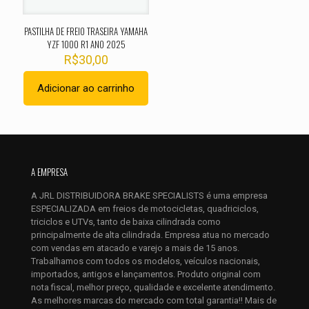
PASTILHA DE FREIO TRASEIRA YAMAHA
YZF 1000 R1 ANO 2025
R$
30,00
Adicionar ao carrinho
Nome
*
A EMPRESA
E-
mail
*
A JRL DISTRIBUIDORA BRAKE SPECIALISTS é uma empresa
ESPECIALIZADA em freios de motocicletas, quadriciclos,
Salvar meus dados neste navegador para a próxima vez que
triciclos e UTVs, tanto de baixa cilindrada como
eu comentar.
principalmente de alta cilindrada. Empresa atua no mercado
com vendas em atacado e varejo a mais de 15 anos.
Trabalhamos com todos os modelos, veículos nacionais,
importados, antigos e lançamentos. Produto original com
nota fiscal, melhor preço, qualidade e excelente atendimento.
As melhores marcas do mercado com total garantia!! Mais de