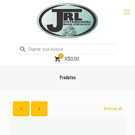
0
R$0,00
Produtos
Show all