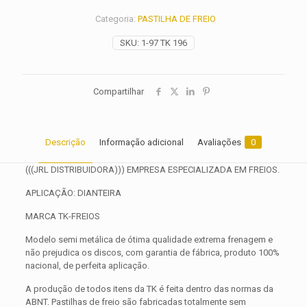
2015
Categoria:
PASTILHA DE FREIO
2016
2017
SKU:
1-97 TK 196
2018
2019
2020
2021
Compartilhar
2022
2023
2024
2025
Descrição
Informação adicional
Avaliações
0
quantidade
(((JRL DISTRIBUIDORA))) EMPRESA ESPECIALIZADA EM FREIOS.
APLICAÇÃO: DIANTEIRA
MARCA TK-FREIOS
Modelo semi metálica de ótima qualidade extrema frenagem e
não prejudica os discos, com garantia de fábrica, produto 100%
nacional, de perfeita aplicação.
A produção de todos itens da TK é feita dentro das normas da
ABNT. Pastilhas de freio são fabricadas totalmente sem