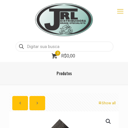
0
R$0,00
Produtos
Show all