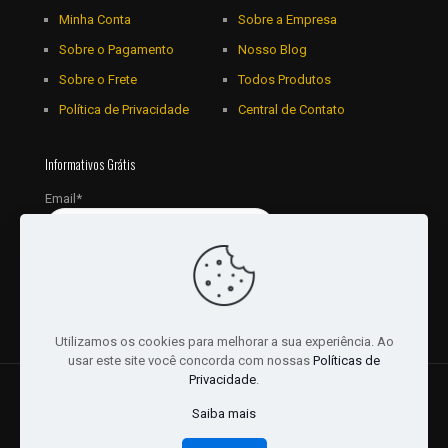
Minha Conta
Sobre a Empresa
Sobre o Pagamento
Nosso Blog
Sobre o Frete
Todos Produtos
Política de Privacidade
Central de Contato
Informativos Grátis
Email*
Utilizamos os cookies para melhorar a sua experiência. Ao
usar este site você concorda com nossas
Políticas de
Privacidade
.
© 2018 - 2026 Todos os Direitos reservados a JRL
Saiba mais
Distribuidora Ltda - CNPJ: 16757010/0001-06. | Desenvolvido
por:
Websites Br