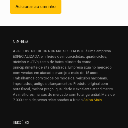
Adicionar ao carrinho
A EMPRESA
Nome
*
A JRL DISTRIBUIDORA BRAKE SPECIALISTS é uma empresa
E-
ESPECIALIZADA em freios de motocicletas, quadriciclos,
mail
*
triciclos e UTVs, tanto de baixa cilindrada como
principalmente de alta cilindrada. Empresa atua no mercado
Salvar meus dados neste navegador para a próxima vez que
com vendas em atacado e varejo a mais de 15 anos.
eu comentar.
Trabalhamos com todos os modelos, veículos nacionais,
importados, antigos e lançamentos. Produto original com
nota fiscal, melhor preço, qualidade e excelente atendimento.
As melhores marcas do mercado com total garantia!! Mais de
7.000 itens de peças relacionadas a freios:
Saiba Mais...
LINKS ÚTEIS