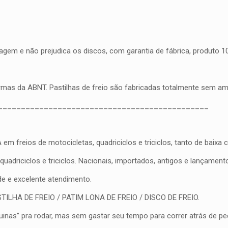
gem e não prejudica os discos, com garantia de fábrica, produto 100
ormas da ABNT. Pastilhas de freio são fabricadas totalmente sem a
______________________________________________
eios de motocicletas, quadriciclos e triciclos, tanto de baixa cil
driciclos e triciclos. Nacionais, importados, antigos e lançament
ade e excelente atendimento.
PASTILHA DE FREIO / PATIM LONA DE FREIO / DISCO DE FREIO.
nas” pra rodar, mas sem gastar seu tempo para correr atrás de peç