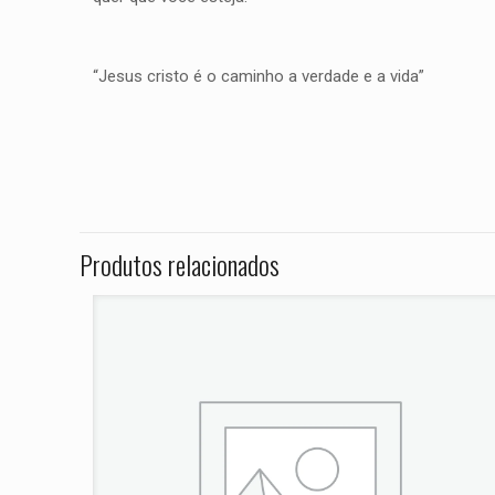
“Jesus cristo é o caminho a verdade e a vida”
Peso
Não há avaliações ai
Dimensões
Seja o primei
900 RR ANO 2
Produtos relacionados
O seu endereço de e
Sua avaliação
*