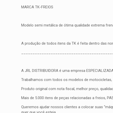
MARCA TK-FREIOS
Modelo semi metálica de ótima qualidade extrema frena
A produção de todos itens da TK é feita dentro das n
________________________________________
A JRL DISTRIBUIDORA é uma empresa ESPECIALIZADA em fr
Trabalhamos com todos os modelos de motocicletas, qua
Produto original com nota fiscal, melhor preço, qualid
Mais de 5.000 itens de peças relacionadas a freios, 
Queremos ajudar nossos clientes a colocar suas “máqui
quer que você esteja.