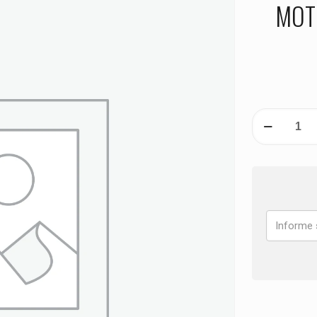
MOT
PASTILHA
DE
FREIO
DIANTEIRA
QJ
MOTOR
SRK
900
RR
ANO
2024
quantidade