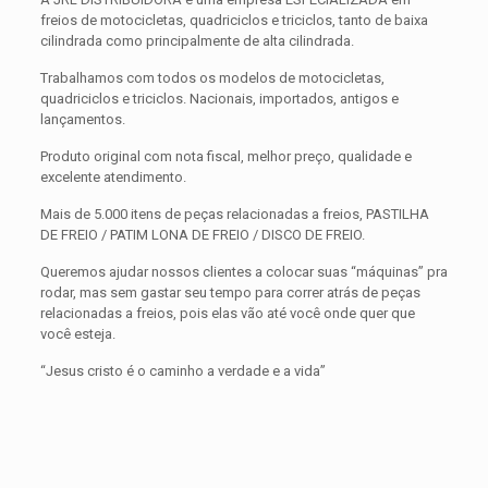
freios de motocicletas, quadriciclos e triciclos, tanto de baixa
cilindrada como principalmente de alta cilindrada.
Trabalhamos com todos os modelos de motocicletas,
quadriciclos e triciclos. Nacionais, importados, antigos e
lançamentos.
Produto original com nota fiscal, melhor preço, qualidade e
excelente atendimento.
Mais de 5.000 itens de peças relacionadas a freios, PASTILHA
DE FREIO / PATIM LONA DE FREIO / DISCO DE FREIO.
Queremos ajudar nossos clientes a colocar suas “máquinas” pra
rodar, mas sem gastar seu tempo para correr atrás de peças
relacionadas a freios, pois elas vão até você onde quer que
você esteja.
“Jesus cristo é o caminho a verdade e a vida”
Avaliações
Peso
0,300 kg
Não há avaliações ainda.
Dimensões
15 × 15 × 5 cm