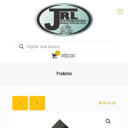
0
R$0,00
Produtos
Show all