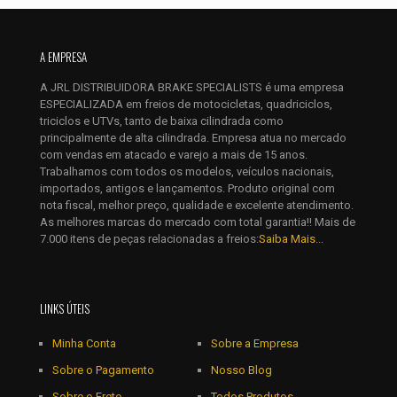
Nome
*
E-
A EMPRESA
mail
*
A JRL DISTRIBUIDORA BRAKE SPECIALISTS é uma empresa
Salvar meus dados neste navegador para a próxima vez que
ESPECIALIZADA em freios de motocicletas, quadriciclos,
eu comentar.
triciclos e UTVs, tanto de baixa cilindrada como
principalmente de alta cilindrada. Empresa atua no mercado
com vendas em atacado e varejo a mais de 15 anos.
Trabalhamos com todos os modelos, veículos nacionais,
importados, antigos e lançamentos. Produto original com
nota fiscal, melhor preço, qualidade e excelente atendimento.
As melhores marcas do mercado com total garantia!! Mais de
7.000 itens de peças relacionadas a freios:
Saiba Mais...
LINKS ÚTEIS
Minha Conta
Sobre a Empresa
Sobre o Pagamento
Nosso Blog
Sobre o Frete
Todos Produtos