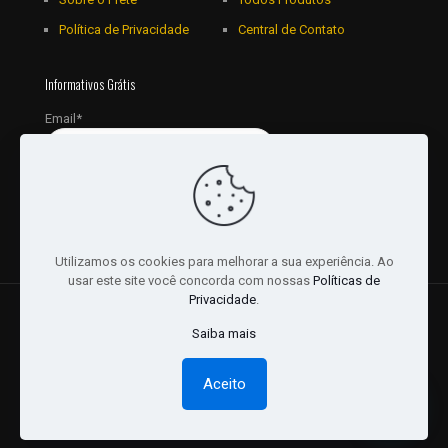
Política de Privacidade
Central de Contato
Informativos Grátis
Email*
Utilizamos os cookies para melhorar a sua experiência. Ao
usar este site você concorda com nossas
Políticas de
Privacidade
.
© 2018 - 2026 Todos os Direitos reservados a JRL
Saiba mais
Distribuidora Ltda - CNPJ: 16757010/0001-06. | Desenvolvido
por:
Websites Br
Aceito