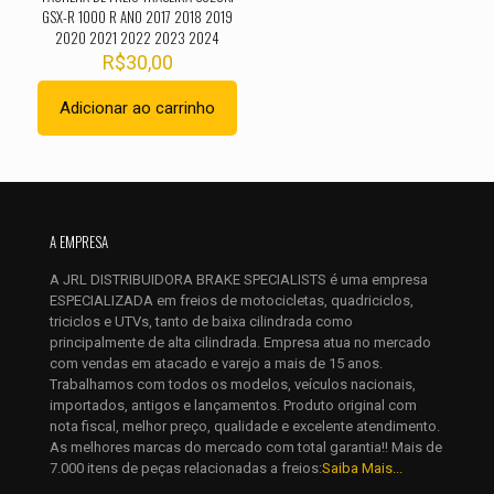
GSX-R 1000 R ANO 2017 2018 2019
2020 2021 2022 2023 2024
R$
30,00
Adicionar ao carrinho
Nome
*
A EMPRESA
E-
A JRL DISTRIBUIDORA BRAKE SPECIALISTS é uma empresa
mail
*
ESPECIALIZADA em freios de motocicletas, quadriciclos,
Salvar meus dados neste navegador para a próxima vez que
triciclos e UTVs, tanto de baixa cilindrada como
eu comentar.
principalmente de alta cilindrada. Empresa atua no mercado
com vendas em atacado e varejo a mais de 15 anos.
Trabalhamos com todos os modelos, veículos nacionais,
importados, antigos e lançamentos. Produto original com
nota fiscal, melhor preço, qualidade e excelente atendimento.
As melhores marcas do mercado com total garantia!! Mais de
7.000 itens de peças relacionadas a freios:
Saiba Mais...