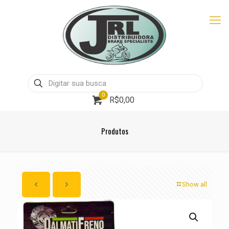
0
R$0,00
Produtos
Show all