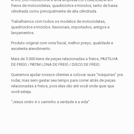
freios de motocicletas, quadriciclos e triciclos, tanto de baixa
cilindrada como principalmente de alta cilindrada.
Trabalhamos com todos os modelos de motocicletas,
quadriciclos e triciclos. Nacionais, importados, antigos e
lançamentos.
Produto original com nota fiscal, melhor preço, qualidade e
excelente atendimento.
Mais de 5.000 itens de peças relacionadas a freios, PASTILHA
DE FREIO / PATIM LONA DE FREIO / DISCO DE FREIO.
Queremos ajudar nossos clientes a colocar suas “máquinas” pra
rodar, mas sem gastar seu tempo para correr atrás de peças
relacionadas a freios, pois elas vão até você onde quer que
você esteja.
“Jesus cristo é o caminho a verdade e a vida”
Avaliações
Peso
0,300 kg
Não há avaliações ainda.
Dimensões
15 × 15 × 5 cm