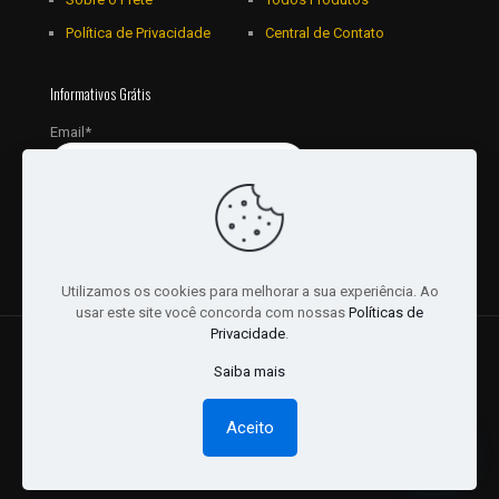
Política de Privacidade
Central de Contato
Informativos Grátis
Email*
Utilizamos os cookies para melhorar a sua experiência. Ao
usar este site você concorda com nossas
Políticas de
Privacidade
.
© 2018 - 2026 Todos os Direitos reservados a JRL
Saiba mais
Distribuidora Ltda - CNPJ: 16757010/0001-06. | Desenvolvido
por:
Websites Br
Aceito