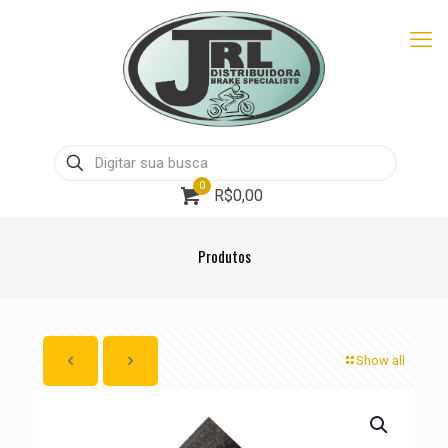
0
R$0,00
Produtos
Show all