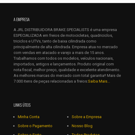
Nome
*
A EMPRESA
E-
A JRL DISTRIBUIDORA BRAKE SPECIALISTS é uma empresa
mail
*
ESPECIALIZADA em freios de motocicletas, quadriciclos,
Salvar meus dados neste navegador para a próxima vez que
triciclos e UTVs, tanto de baixa cilindrada como
eu comentar.
principalmente de alta cilindrada. Empresa atua no mercado
com vendas em atacado e varejo a mais de 15 anos.
Trabalhamos com todos os modelos, veículos nacionais,
importados, antigos e lançamentos. Produto original com
nota fiscal, melhor preço, qualidade e excelente atendimento.
As melhores marcas do mercado com total garantia!! Mais de
7.000 itens de peças relacionadas a freios:
Saiba Mais...
LINKS ÚTEIS
Minha Conta
Sobre a Empresa
Sobre o Pagamento
Nosso Blog
Sobre o Frete
Todos Produtos