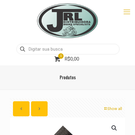
0
R$0,00
Produtos
Show all