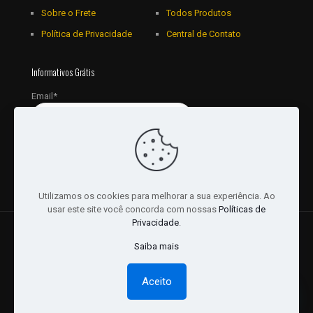
Sobre o Frete
Todos Produtos
Política de Privacidade
Central de Contato
Informativos Grátis
Email*
Utilizamos os cookies para melhorar a sua experiência. Ao
usar este site você concorda com nossas
Políticas de
Privacidade
.
© 2018 - 2026 Todos os Direitos reservados a JRL
Saiba mais
Distribuidora Ltda - CNPJ: 16757010/0001-06. | Desenvolvido
por:
Websites Br
Aceito