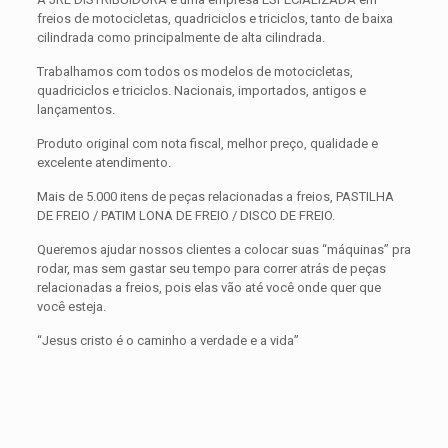
freios de motocicletas, quadriciclos e triciclos, tanto de baixa
cilindrada como principalmente de alta cilindrada.
Trabalhamos com todos os modelos de motocicletas,
quadriciclos e triciclos. Nacionais, importados, antigos e
lançamentos.
Produto original com nota fiscal, melhor preço, qualidade e
excelente atendimento.
Mais de 5.000 itens de peças relacionadas a freios, PASTILHA
DE FREIO / PATIM LONA DE FREIO / DISCO DE FREIO.
Queremos ajudar nossos clientes a colocar suas “máquinas” pra
rodar, mas sem gastar seu tempo para correr atrás de peças
relacionadas a freios, pois elas vão até você onde quer que
você esteja.
“Jesus cristo é o caminho a verdade e a vida”
Avaliações
Peso
0,300 kg
Não há avaliações ainda.
Dimensões
15 × 15 × 5 cm