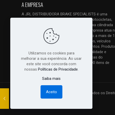
A EMPRESA
A JRL DISTRIBUIDORA BRAKE SPECIALISTS é uma
empresa ESPECIALIZADA em freios de motocicletas,
quadriciclos, triciclos e UTVs, tanto de baixa cilindrada
como principalmente de alta cilindrada. Empresa atua 
mercado com vendas em atacado e varejo a mais de 1
anos. Trabalhamos com todos os modelos, veículos
nacionais, importados, antigos e lançamentos. Produto
original com nota fiscal, melhor preço, qualidade e
Utilizamos os cookies para
excelente atendimento. As melhores marcas do
melhorar a sua experiência. Ao usar
mercado com total garantia!! Mais de 7.000 itens de
este site você concorda com
peças relacionadas a freios:
Saiba Mais...
nossas
Políticas de Privacidade
.
Saiba mais
Aceito
© 2018 - 2026 Todos os Direit