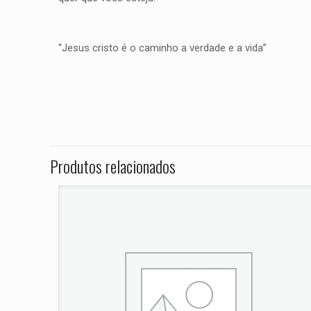
“Jesus cristo é o caminho a verdade e a vida”
Peso
Não há avaliações ai
Dimensões
Seja o primei
Tiger GT ANO
Produtos relacionados
O seu endereço de e
Sua avaliação
*