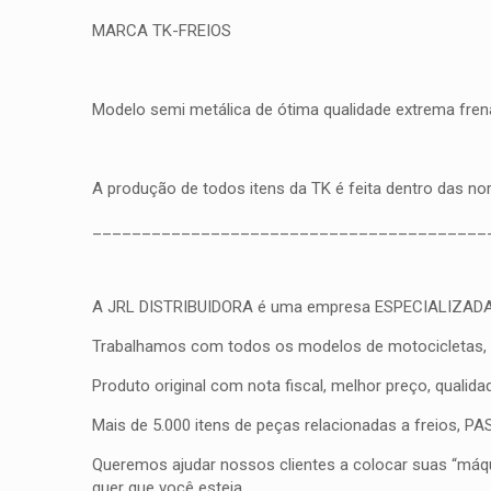
MARCA TK-FREIOS
Modelo semi metálica de ótima qualidade extrema frena
A produção de todos itens da TK é feita dentro das n
________________________________________
A JRL DISTRIBUIDORA é uma empresa ESPECIALIZADA em fr
Trabalhamos com todos os modelos de motocicletas, qua
Produto original com nota fiscal, melhor preço, qualid
Mais de 5.000 itens de peças relacionadas a freios, 
Queremos ajudar nossos clientes a colocar suas “máqui
quer que você esteja.