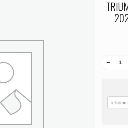
TRIUM
202
PASTILHA
DE
FREIO
DIANTEIRA
TRIUMPH
900
Tiger
GT
ANO
2020
2021
2022