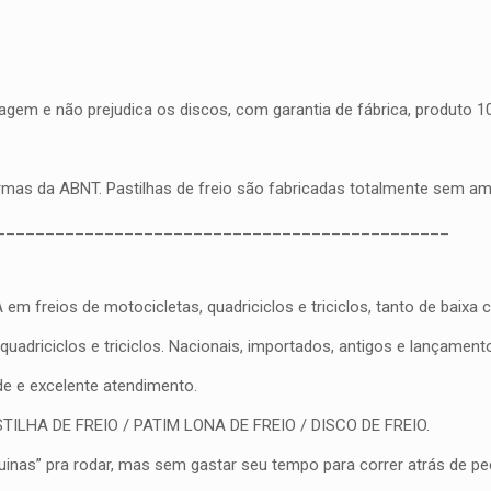
gem e não prejudica os discos, com garantia de fábrica, produto 100
ormas da ABNT. Pastilhas de freio são fabricadas totalmente sem a
______________________________________________
eios de motocicletas, quadriciclos e triciclos, tanto de baixa cil
driciclos e triciclos. Nacionais, importados, antigos e lançament
ade e excelente atendimento.
PASTILHA DE FREIO / PATIM LONA DE FREIO / DISCO DE FREIO.
nas” pra rodar, mas sem gastar seu tempo para correr atrás de peç