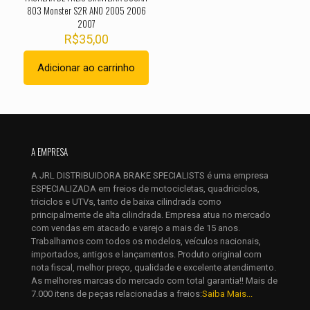
803 Monster S2R ANO 2005 2006
2007
R$
35,00
Adicionar ao carrinho
Nome
*
A EMPRESA
E-
A JRL DISTRIBUIDORA BRAKE SPECIALISTS é uma empresa
mail
*
ESPECIALIZADA em freios de motocicletas, quadriciclos,
Salvar meus dados neste navegador para a próxima vez que
triciclos e UTVs, tanto de baixa cilindrada como
eu comentar.
principalmente de alta cilindrada. Empresa atua no mercado
com vendas em atacado e varejo a mais de 15 anos.
Trabalhamos com todos os modelos, veículos nacionais,
importados, antigos e lançamentos. Produto original com
nota fiscal, melhor preço, qualidade e excelente atendimento.
As melhores marcas do mercado com total garantia!! Mais de
7.000 itens de peças relacionadas a freios:
Saiba Mais...