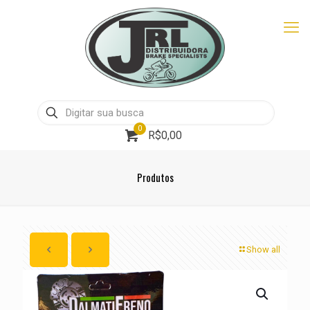
0
R$0,00
Produtos
Show all