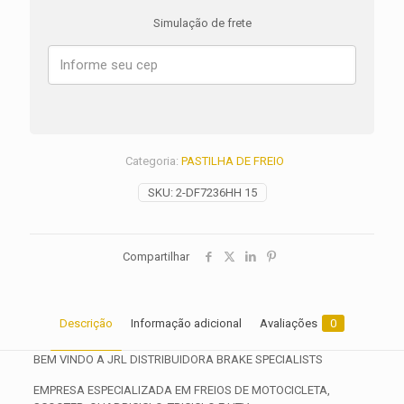
955
Simulação de frete
Speed
Triple
ANO
1999
2000
2001
2002
2003
Categoria:
PASTILHA DE FREIO
2004
2005
SKU:
2-DF7236HH 15
2006
quantidade
Compartilhar
Descrição
Informação adicional
Avaliações
0
BEM VINDO A JRL DISTRIBUIDORA BRAKE SPECIALISTS
EMPRESA ESPECIALIZADA EM FREIOS DE MOTOCICLETA,