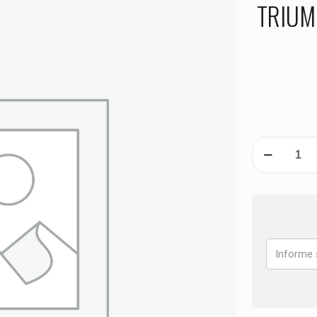
TRIUM
PASTILHA
DE
FREIO
DIANTEIRA
TRIUMPH
Street
Cup
900
ANO
2017
2018
2019