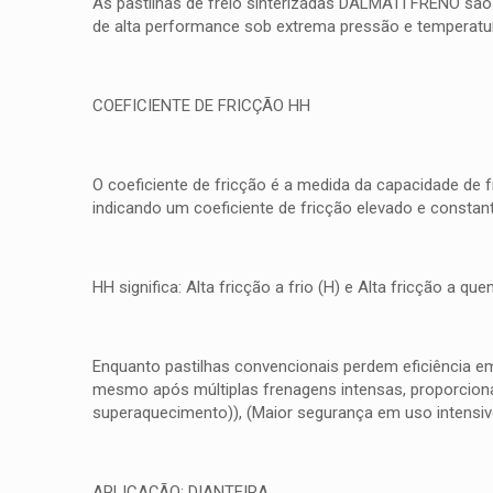
As pastilhas de freio sinterizadas DALMATI FRENO são
de alta performance sob extrema pressão e temperatura
COEFICIENTE DE FRICÇÃO HH
O coeficiente de fricção é a medida da capacidade de 
indicando um coeficiente de fricção elevado e consta
HH significa: Alta fricção a frio (H) e Alta fricção a 
Enquanto pastilhas convencionais perdem eficiência e
mesmo após múltiplas frenagens intensas, proporcionan
superaquecimento)), (Maior segurança em uso intensiv
APLICAÇÃO: DIANTEIRA