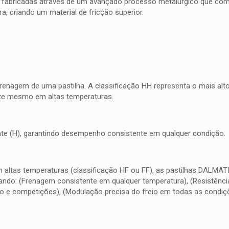
 fabricadas através de um avançado processo metalúrgico que combi
, criando um material de fricção superior.
frenagem de uma pastilha. A classificação HH representa o mais al
nte mesmo em altas temperaturas.
quente (H), garantindo desempenho consistente em qualquer condição.
m altas temperaturas (classificação HF ou FF), as pastilhas DALMA
do: (Frenagem consistente em qualquer temperatura), (Resistência 
o e competições), (Modulação precisa do freio em todas as condiç