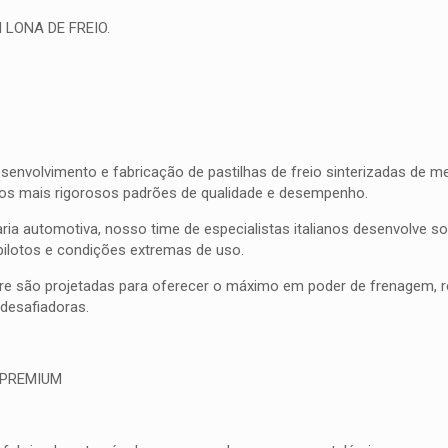
 LONA DE FREIO.
olvimento e fabricação de pastilhas de freio sinterizadas de meta
 os mais rigorosos padrões de qualidade e desempenho.
ia automotiva, nosso time de especialistas italianos desenvolve 
pilotos e condições extremas de uso.
bre são projetadas para oferecer o máximo em poder de frenagem, res
esafiadoras.
 PREMIUM