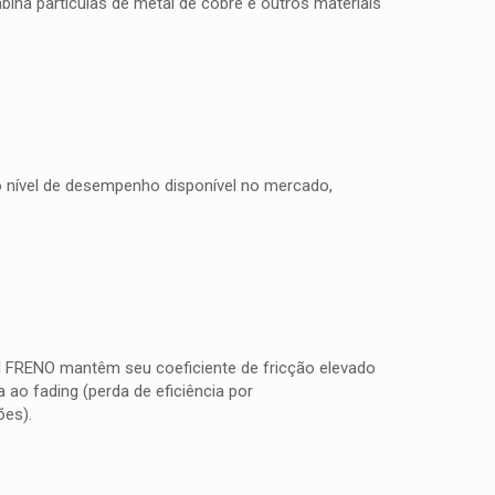
na partículas de metal de cobre e outros materiais
to nível de desempenho disponível no mercado,
TI FRENO mantêm seu coeficiente de fricção elevado
ao fading (perda de eficiência por
ões).