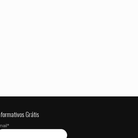
 dados neste
 a próxima vez que
nformativos Grátis
mail*