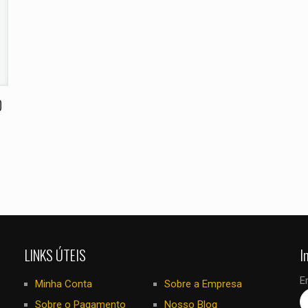
E-
Salvar meus
mail
*
navegador para
eu comentar.
0
LINKS ÚTEIS
I
E
Minha Conta
Sobre a Empresa
Sobre o Pagamento
Nosso Blog