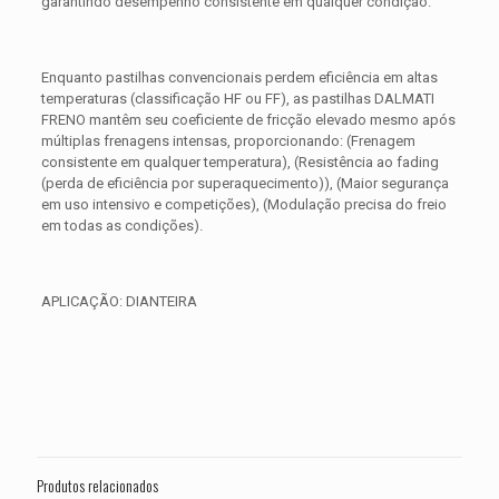
garantindo desempenho consistente em qualquer condição.
Enquanto pastilhas convencionais perdem eficiência em altas
temperaturas (classificação HF ou FF), as pastilhas DALMATI
FRENO mantêm seu coeficiente de fricção elevado mesmo após
múltiplas frenagens intensas, proporcionando: (Frenagem
consistente em qualquer temperatura), (Resistência ao fading
(perda de eficiência por superaquecimento)), (Maior segurança
em uso intensivo e competições), (Modulação precisa do freio
em todas as condições).
APLICAÇÃO: DIANTEIRA
Avaliações
Peso
0,300 kg
Não há avaliações ainda.
Dimensões
15 × 15 × 5 cm
Seja o primeiro a avaliar “PASTILHA DE
FREIO DIANTEIRA TRIUMPH
Produtos relacionados
Thunderbird 900 ANO 1995 1996 1997