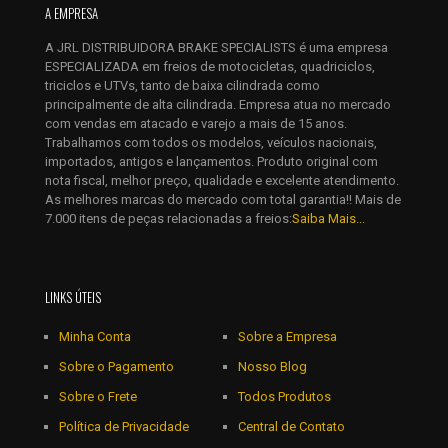
A EMPRESA
E-
mail
*
A JRL DISTRIBUIDORA BRAKE SPECIALISTS é uma empresa
Salvar meus dados neste navegador para a próxima vez que
ESPECIALIZADA em freios de motocicletas, quadriciclos,
eu comentar.
triciclos e UTVs, tanto de baixa cilindrada como
principalmente de alta cilindrada. Empresa atua no mercado
com vendas em atacado e varejo a mais de 15 anos.
Trabalhamos com todos os modelos, veículos nacionais,
importados, antigos e lançamentos. Produto original com
nota fiscal, melhor preço, qualidade e excelente atendimento.
As melhores marcas do mercado com total garantia!! Mais de
7.000 itens de peças relacionadas a freios:
Saiba Mais...
LINKS ÚTEIS
Minha Conta
Sobre a Empresa
Sobre o Pagamento
Nosso Blog
Sobre o Frete
Todos Produtos
Política de Privacidade
Central de Contato