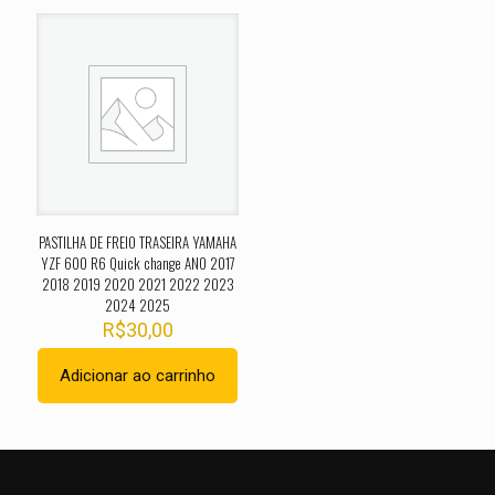
1998 1999 2000 2001 2003 2004 2005”
O seu endereço de e-mail não será publicado.
Campos
obrigatórios são marcados com
*
Sua avaliação
*
1 de 5
2 de 5
3 de 5
4 de 5
5 de 
estrelas
estrelas
estrelas
estrelas
estrel
PASTILHA DE FREIO TRASEIRA YAMAHA
YZF 600 R6 Quick change ANO 2017
2018 2019 2020 2021 2022 2023
2024 2025
R$
30,00
Adicionar ao carrinho
Nome
*