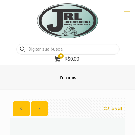
0
R$0,00
Produtos
Show all