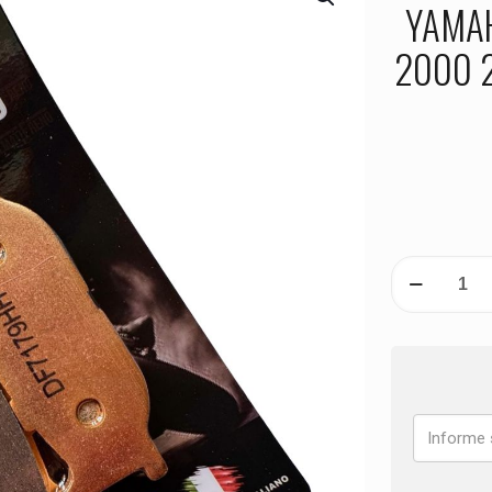
YAMAH
2000 
PASTILHA
DE
FREIO
DIANTEIRA
YAMAHA
XV
1600
A
Wild
Star