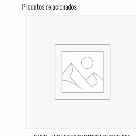
A Wild Star 1
Produtos relacionados
O seu endereço de e
Sua avaliação
*
Nome
*