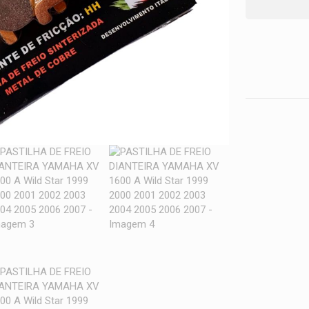
1999
2000
2001
2002
2003
2004
2005
2006
2007
quantidade