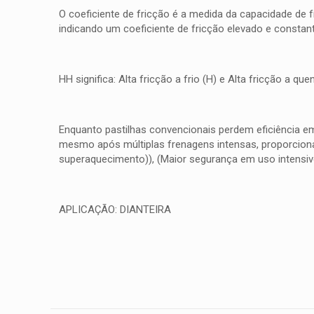
O coeficiente de fricção é a medida da capacidade de 
indicando um coeficiente de fricção elevado e consta
HH significa: Alta fricção a frio (H) e Alta fricção a 
Enquanto pastilhas convencionais perdem eficiência e
mesmo após múltiplas frenagens intensas, proporcionan
superaquecimento)), (Maior segurança em uso intensiv
APLICAÇÃO: DIANTEIRA
Peso
Não há avaliações ai
Dimensões
Seja o primei