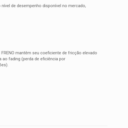
to nível de desempenho disponível no mercado,
TI FRENO mantêm seu coeficiente de fricção elevado
ao fading (perda de eficiência por
ões).
0,350 kg
15 × 15 × 5 cm
AMAHA XV 1600