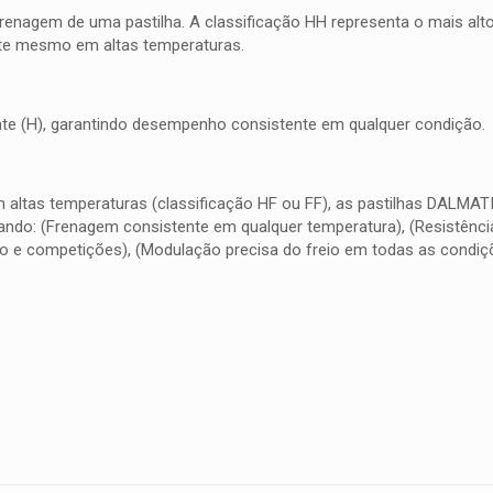
frenagem de uma pastilha. A classificação HH representa o mais al
nte mesmo em altas temperaturas.
quente (H), garantindo desempenho consistente em qualquer condição.
m altas temperaturas (classificação HF ou FF), as pastilhas DALMA
do: (Frenagem consistente em qualquer temperatura), (Resistência 
o e competições), (Modulação precisa do freio em todas as condiç
Avaliações
nda.
ro a avaliar “PASTILHA DE FREIO DIANTEIRA Y