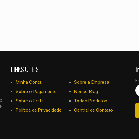
LINKS ÚTEIS
I
E
Minha Conta
Sobre a Empresa
Sobre o Pagamento
Nosso Blog
no
Sobre o Frete
Todos Produtos
5
Política de Privacidade
Central de Contato