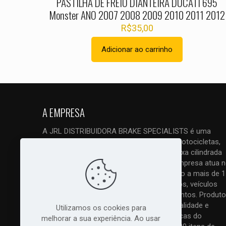
PASTILHA DE FREIO DIANTEIRA DUCATI 695
Monster ANO 2007 2008 2009 2010 2011 2012
R$
35,00
Adicionar ao carrinho
A EMPRESA
A JRL DISTRIBUIDORA BRAKE SPECIALISTS é uma
empresa ESPECIALIZADA em freios de motocicletas,
quadriciclos, triciclos e UTVs, tanto de baixa cilindrada
como principalmente de alta cilindrada. Empresa atua 
mercado com vendas em atacado e varejo a mais de 1
anos. Trabalhamos com todos os modelos, veículos
nacionais, importados, antigos e lançamentos. Produto
original com nota fiscal, melhor preço, qualidade e
Utilizamos os cookies para
excelente atendimento. As melhores marcas do
melhorar a sua experiência. Ao usar