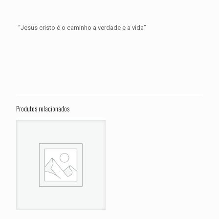
“Jesus cristo é o caminho a verdade e a vida”
Avaliações
Peso
0,300 kg
Não há avaliações ainda.
Dimensões
15 × 15 × 5 cm
Seja o primeiro a avaliar “PASTILHA DE
FREIO GASGAS 200 Wild HP ANO 2008
Produtos relacionados
2009”
O seu endereço de e-mail não será publicado.
Campos
obrigatórios são marcados com
*
Sua avaliação
*
1 de 5
2 de 5
3 de 5
4 de 5
5 de 
estrelas
estrelas
estrelas
estrelas
estrel