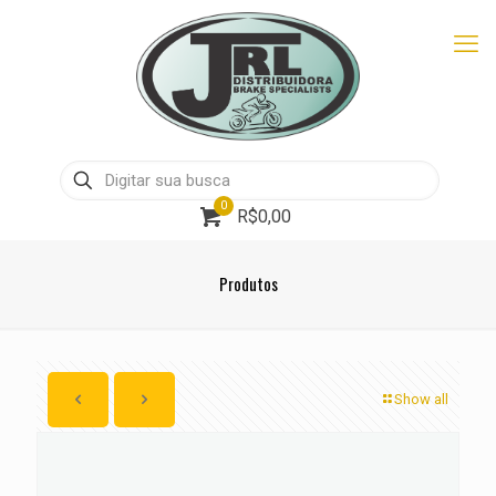
0
R$0,00
Produtos
Show all