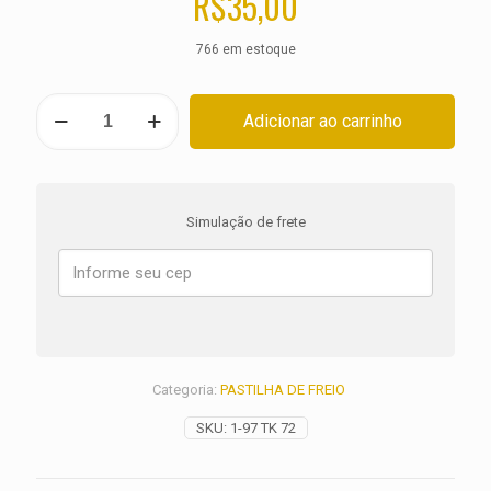
R$
35,00
766 em estoque
PASTILHA
Adicionar ao carrinho
DE
FREIO
GASGAS
200
Wild
Simulação de frete
HP
ANO
2008
2009
quantidade
Categoria:
PASTILHA DE FREIO
SKU:
1-97 TK 72