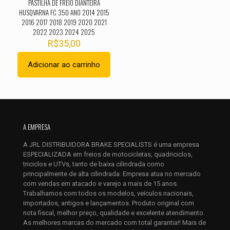
PASTILHA DE FREIO DIANTEIRA
HUSQVARNA FC 350 ANO 2014 2015
2016 2017 2018 2019 2020 2021
2022 2023 2024 2025
R$
35,00
Adicionar ao carrinho
Nome
*
E-
mail
*
A EMPRESA
Salvar meus dados neste navegador para a próxima vez que
A JRL DISTRIBUIDORA BRAKE SPECIALISTS é uma empresa
eu comentar.
ESPECIALIZADA em freios de motocicletas, quadriciclos,
triciclos e UTVs, tanto de baixa cilindrada como
principalmente de alta cilindrada. Empresa atua no mercado
com vendas em atacado e varejo a mais de 15 anos.
Trabalhamos com todos os modelos, veículos nacionais,
importados, antigos e lançamentos. Produto original com
nota fiscal, melhor preço, qualidade e excelente atendimento.
As melhores marcas do mercado com total garantia!! Mais de