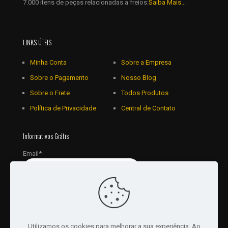
7.000 itens de peças relacionadas a freios:
Saiba Mais...
LINKS ÚTEIS
Minha Conta
Sobre a Empresa
Sobre o Pagamento
Nosso Blog
Sobre o Frete
Todos Produtos
Política de Privacidade
Central de Contato
Informativos Grátis
Email*
Utilizamos os cookies para melhorar a sua experiência. Ao