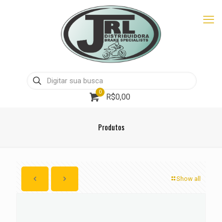
0
R$0,00
Produtos
Show all