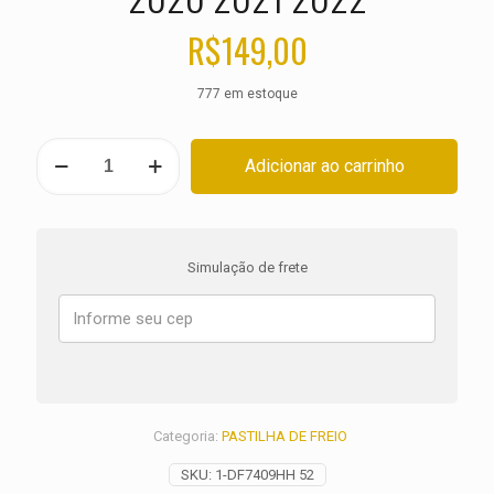
R$
149,00
777 em estoque
PASTILHA
Adicionar ao carrinho
DE
FREIO
HARLEY
Road
Glide
Simulação de frete
Limited
FLTRK
ANO
2020
2021
2022
quantidade
Categoria:
PASTILHA DE FREIO
SKU:
1-DF7409HH 52