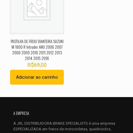
Sua avaliação
*
1 de 5
2 de 5
3 de 5
4 de 5
5 de 
estrelas
estrelas
estrelas
estrelas
estrel
PASTILHA DE FREIO DIANTEIRA SUZUKI
M 1800 R Intruder ANO 2006 2007
2008 2009 2010 2011 2012 2013
2014 2015 2016
R$
69,00
Adicionar ao carrinho
Nome
*
E-
mail
*
A EMPRESA
Salvar meus dados neste navegador para a próxima vez que
A JRL DISTRIBUIDORA BRAKE SPECIALISTS é uma empresa
eu comentar.
ESPECIALIZADA em freios de motocicletas, quadriciclos,