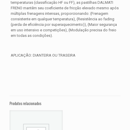
temperaturas (classificação HF ou FF), as pastilhas DALMATI
FRENO mantêm seu coeficiente de fricção elevado mesmo após
múltiplas frenagens intensas, proporcionando: (Frenagem
consistente em qualquer temperatura), (Resistência ao fading
(perda de eficiência por superaquecimento)), (Maior segurança
em uso intensivo e competições), (Modulação precisa do freio
em todas as condições).
APLICAÇÃO: DIANTEIRA OU TRASEIRA
Avaliações
Peso
0,300 kg
Não há avaliações ainda.
Dimensões
15 × 15 × 5 cm
Seja o primeiro a avaliar “PASTILHA DE
FREIO HARLEY Road Glide Limited
Produtos relacionados
FLTRK ANO 2020 2021 2022”
O seu endereço de e-mail não será publicado.
Campos
obrigatórios são marcados com
*