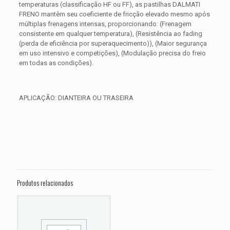
temperaturas (classificação HF ou FF), as pastilhas DALMATI
FRENO mantêm seu coeficiente de fricção elevado mesmo após
múltiplas frenagens intensas, proporcionando: (Frenagem
consistente em qualquer temperatura), (Resistência ao fading
(perda de eficiência por superaquecimento)), (Maior segurança
em uso intensivo e competições), (Modulação precisa do freio
em todas as condições).
APLICAÇÃO: DIANTEIRA OU TRASEIRA
Avaliações
Peso
0,300 kg
Não há avaliações ainda.
Dimensões
15 × 15 × 5 cm
Seja o primeiro a avaliar “PASTILHA DE
FREIO HARLEY Road Glide Special ST
Produtos relacionados
FLTRXST ANO 2022”
O seu endereço de e-mail não será publicado.
Campos
obrigatórios são marcados com
*