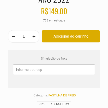
R$
149,00
755 em estoque
PASTILHA
Adicionar ao carrinho
DE
FREIO
HARLEY
Road
Glide
Simulação de frete
Special
ST
FLTRXST
ANO
2022
quantidade
Categoria:
PASTILHA DE FREIO
SKU:
1-DF7409HH 59