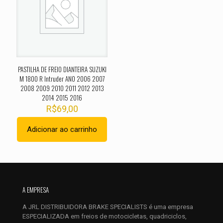
Sua avaliação
*
1 de 5
2 de 5
3 de 5
4 de 5
5 de 
estrelas
estrelas
estrelas
estrelas
estrel
PASTILHA DE FREIO DIANTEIRA SUZUKI
M 1800 R Intruder ANO 2006 2007
2008 2009 2010 2011 2012 2013
2014 2015 2016
R$
69,00
Adicionar ao carrinho
Nome
*
E-
mail
*
A EMPRESA
Salvar meus dados neste navegador para a próxima vez que
A JRL DISTRIBUIDORA BRAKE SPECIALISTS é uma empresa
eu comentar.
ESPECIALIZADA em freios de motocicletas, quadriciclos,