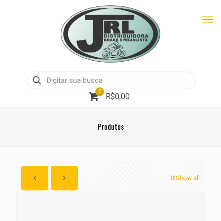
0
R$0,00
Produtos
Show all