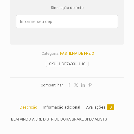
King
Simulação de frete
FLHR/I
ANO
2000
2001
2002
2003
2004
2005
Categoria:
PASTILHA DE FREIO
2006
quantidade
SKU:
1-DF7400HH 10
Compartilhar
Descrição
Informação adicional
Avaliações
0
BEM VINDO A JRL DISTRIBUIDORA BRAKE SPECIALISTS