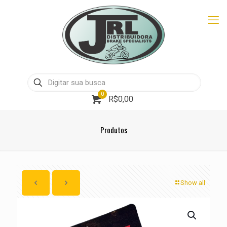
0
R$0,00
Produtos
Show all