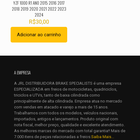
YZF 1000 R1 ANO 2015 2016 2017
2018 2019 2020 2021 2022 2023
2024
R$
30,00
Adicionar ao carrinho
Nome
*
E-
mail
*
A EMPRESA
Salvar meus dados neste navegador para a próxima vez que
A JRL DISTRIBUIDORA BRAKE SPECIALISTS é uma empresa
eu comentar.
ESPECIALIZADA em freios de motocicletas, quadriciclos,
triciclos e UTVs, tanto de baixa cilindrada como
principalmente de alta cilindrada. Empresa atua no mercado
com vendas em atacado e varejo a mais de 15 anos.
Trabalhamos com todos os modelos, veículos nacionais,
importados, antigos e lançamentos. Produto original com
nota fiscal, melhor preço, qualidade e excelente atendimento.
As melhores marcas do mercado com total garantia!! Mais de
7.000 itens de peças relacionadas a freios:
Saiba Mais...