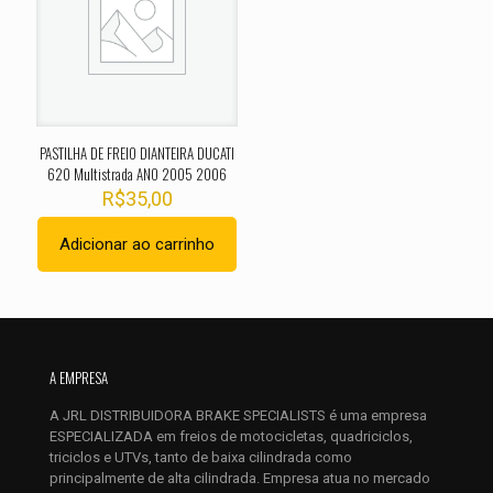
Sua avaliação
*
1 de 5
2 de 5
3 de 5
4 de 5
5 de 
estrelas
estrelas
estrelas
estrelas
estrel
PASTILHA DE FREIO DIANTEIRA DUCATI
620 Multistrada ANO 2005 2006
R$
35,00
Adicionar ao carrinho
Nome
*
A EMPRESA
E-
mail
*
A JRL DISTRIBUIDORA BRAKE SPECIALISTS é uma empresa
ESPECIALIZADA em freios de motocicletas, quadriciclos,
Salvar meus dados neste navegador para a próxima vez que
triciclos e UTVs, tanto de baixa cilindrada como
eu comentar.
principalmente de alta cilindrada. Empresa atua no mercado