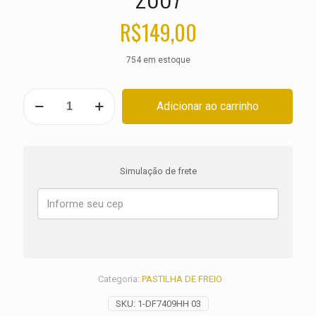
R$
149,00
754 em estoque
PASTILHA
Adicionar ao carrinho
DE
FREIO
HARLEY
Street
Rod
Simulação de frete
VRSCR
ANO
2006
2007
quantidade
Categoria:
PASTILHA DE FREIO
SKU:
1-DF7409HH 03