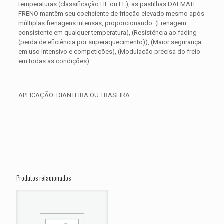
temperaturas (classificação HF ou FF), as pastilhas DALMATI
FRENO mantêm seu coeficiente de fricção elevado mesmo após
múltiplas frenagens intensas, proporcionando: (Frenagem
consistente em qualquer temperatura), (Resistência ao fading
(perda de eficiência por superaquecimento)), (Maior segurança
em uso intensivo e competições), (Modulação precisa do freio
em todas as condições).
APLICAÇÃO: DIANTEIRA OU TRASEIRA
Avaliações
Peso
0,300 kg
Não há avaliações ainda.
Dimensões
15 × 15 × 5 cm
Seja o primeiro a avaliar “PASTILHA DE
FREIO HARLEY Street Rod VRSCR ANO
Produtos relacionados
2006 2007”
O seu endereço de e-mail não será publicado.
Campos
obrigatórios são marcados com
*