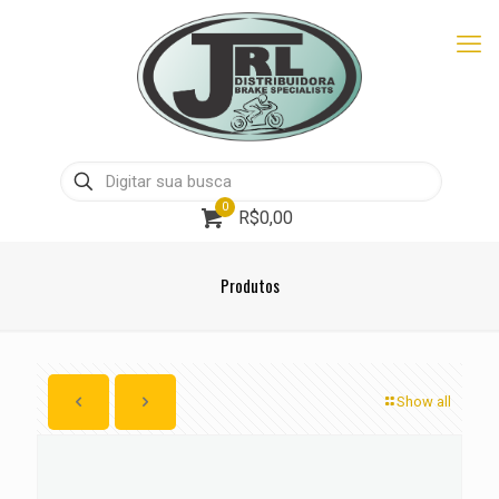
0
R$0,00
Produtos
Show all