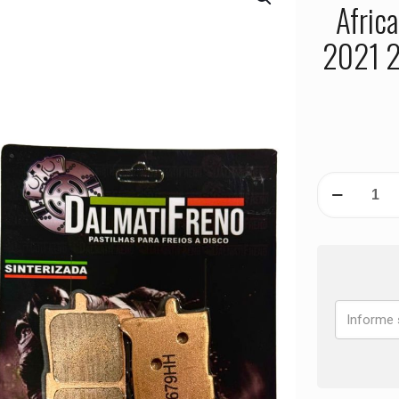
Afric
2021 
PASTILHA
DE
FREIO
HONDA
CRF
1100
Africa
Twin
ADV
SPORTS
DCT
ANO