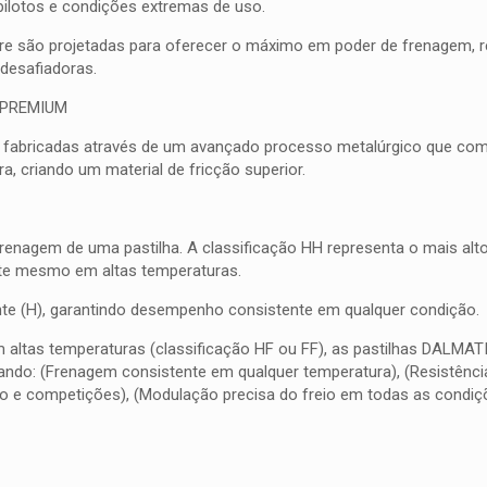
pilotos e condições extremas de uso.
bre são projetadas para oferecer o máximo em poder de frenagem, res
esafiadoras.
 PREMIUM
 fabricadas através de um avançado processo metalúrgico que combi
, criando um material de fricção superior.
frenagem de uma pastilha. A classificação HH representa o mais al
nte mesmo em altas temperaturas.
quente (H), garantindo desempenho consistente em qualquer condição.
m altas temperaturas (classificação HF ou FF), as pastilhas DALMA
do: (Frenagem consistente em qualquer temperatura), (Resistência 
o e competições), (Modulação precisa do freio em todas as condiç