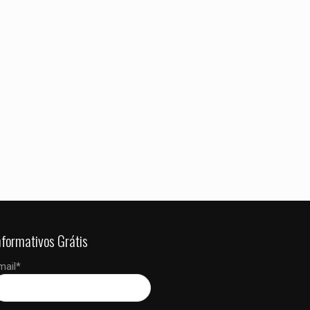
 dados neste
 a próxima vez que
nformativos Grátis
mail*