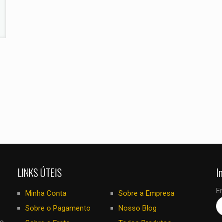
E-
Salvar meus
mail
*
navegador para
eu comentar.
LINKS ÚTEIS
I
E
Minha Conta
Sobre a Empresa
Sobre o Pagamento
Nosso Blog
no