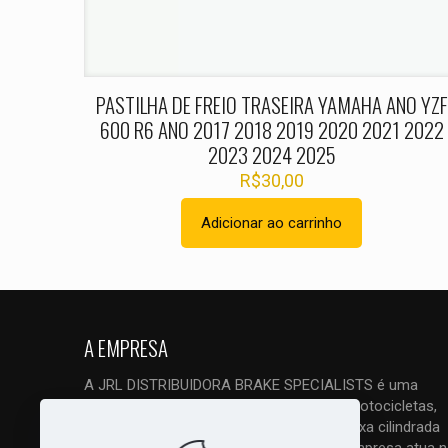
Nome
*
PASTILHA DE FREIO TRASEIRA YAMAHA ANO YZF
600 R6 ANO 2017 2018 2019 2020 2021 2022
2023 2024 2025
R$
30,00
Adicionar ao carrinho
A EMPRESA
A JRL DISTRIBUIDORA BRAKE SPECIALISTS é uma
empresa ESPECIALIZADA em freios de motocicletas,
quadriciclos, triciclos e UTVs, tanto de baixa cilindrada
como principalmente de alta cilindrada. Empresa atua 