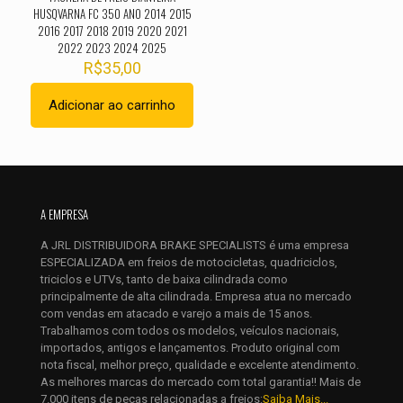
HUSQVARNA FC 350 ANO 2014 2015
2016 2017 2018 2019 2020 2021
2022 2023 2024 2025
R$
35,00
Adicionar ao carrinho
Nome
*
A EMPRESA
E-
mail
*
A JRL DISTRIBUIDORA BRAKE SPECIALISTS é uma empresa
Salvar meus dados neste navegador para a próxima vez que
ESPECIALIZADA em freios de motocicletas, quadriciclos,
eu comentar.
triciclos e UTVs, tanto de baixa cilindrada como
principalmente de alta cilindrada. Empresa atua no mercado
com vendas em atacado e varejo a mais de 15 anos.
Trabalhamos com todos os modelos, veículos nacionais,
importados, antigos e lançamentos. Produto original com
nota fiscal, melhor preço, qualidade e excelente atendimento.
As melhores marcas do mercado com total garantia!! Mais de
7.000 itens de peças relacionadas a freios:
Saiba Mais...