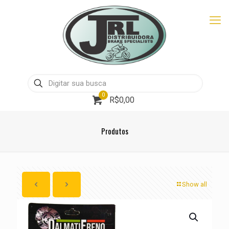
0
R$0,00
Produtos
Show all