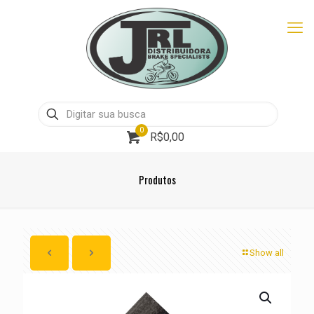
0
R$0,00
Produtos
Show all