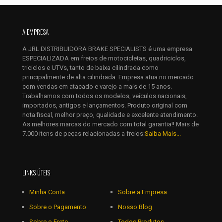
Nome
*
E-
A EMPRESA
mail
*
A JRL DISTRIBUIDORA BRAKE SPECIALISTS é uma empresa
Salvar meus dados neste navegador para a próxima vez que
ESPECIALIZADA em freios de motocicletas, quadriciclos,
eu comentar.
triciclos e UTVs, tanto de baixa cilindrada como
principalmente de alta cilindrada. Empresa atua no mercado
com vendas em atacado e varejo a mais de 15 anos.
Trabalhamos com todos os modelos, veículos nacionais,
importados, antigos e lançamentos. Produto original com
nota fiscal, melhor preço, qualidade e excelente atendimento.
As melhores marcas do mercado com total garantia!! Mais de
7.000 itens de peças relacionadas a freios:
Saiba Mais...
LINKS ÚTEIS
Minha Conta
Sobre a Empresa
Sobre o Pagamento
Nosso Blog
Sobre o Frete
Todos Produtos