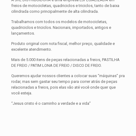
freios de motocicletas, quadriciclos e triciclos, tanto de baixa
cilindrada como principalmente de alta cilindrada.
Trabalhamos com todos os modelos de motocicletas,
quadriciclos e triciclos. Nacionais, importados, antigos e
lançamentos.
Produto original com nota fiscal, melhor preço, qualidade e
excelente atendimento.
Mais de 5.000 itens de peças relacionadas a freios, PASTILHA
DE FREIO / PATIM LONA DE FREIO / DISCO DE FREIO.
Queremos ajudar nossos clientes a colocar suas “máquinas” pra
rodar, mas sem gastar seu tempo para correr atrás de peças
relacionadas a freios, pois elas vão até você onde quer que
você esteja.
“Jesus cristo é o caminho a verdade e a vida”
Avaliações
Peso
0,300 kg
Não há avaliações ainda.
Dimensões
15 × 15 × 5 cm