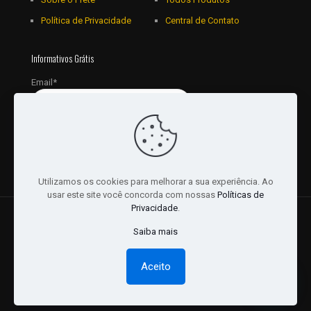
Política de Privacidade
Central de Contato
Informativos Grátis
Email*
Utilizamos os cookies para melhorar a sua experiência. Ao
usar este site você concorda com nossas
Políticas de
Privacidade
.
© 2018 - 2026 Todos os Direitos reservados a JRL
Saiba mais
Distribuidora Ltda - CNPJ: 16757010/0001-06. | Desenvolvido
por:
Websites Br
Aceito