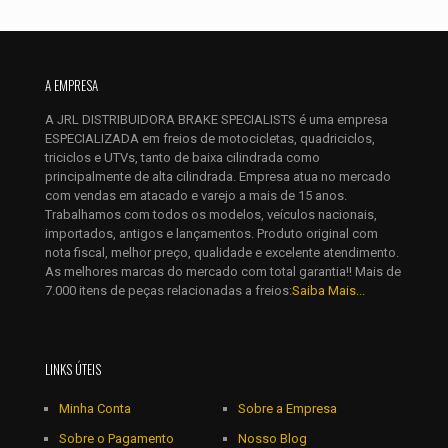
Nome
*
A EMPRESA
A JRL DISTRIBUIDORA BRAKE SPECIALISTS é uma empresa
E-
ESPECIALIZADA em freios de motocicletas, quadriciclos,
mail
*
triciclos e UTVs, tanto de baixa cilindrada como
Salvar meus dados neste navegador para a próxima vez que
principalmente de alta cilindrada. Empresa atua no mercado
eu comentar.
com vendas em atacado e varejo a mais de 15 anos.
Trabalhamos com todos os modelos, veículos nacionais,
importados, antigos e lançamentos. Produto original com
nota fiscal, melhor preço, qualidade e excelente atendimento.
As melhores marcas do mercado com total garantia!! Mais de
7.000 itens de peças relacionadas a freios:
Saiba Mais...
LINKS ÚTEIS
Minha Conta
Sobre a Empresa
Sobre o Pagamento
Nosso Blog