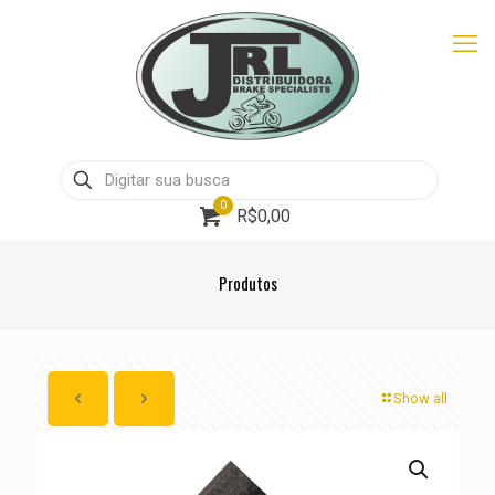
0
R$0,00
Produtos
Show all