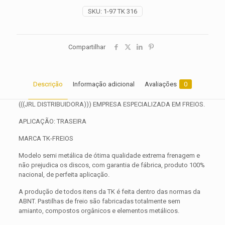
1999
SKU:
1-97 TK 316
2000
2001
quantidade
Compartilhar
Descrição
Informação adicional
Avaliações
0
(((JRL DISTRIBUIDORA))) EMPRESA ESPECIALIZADA EM FREIOS.
APLICAÇÃO: TRASEIRA
MARCA TK-FREIOS
Modelo semi metálica de ótima qualidade extrema frenagem e
não prejudica os discos, com garantia de fábrica, produto 100%
nacional, de perfeita aplicação.
A produção de todos itens da TK é feita dentro das normas da
ABNT. Pastilhas de freio são fabricadas totalmente sem
amianto, compostos orgânicos e elementos metálicos.