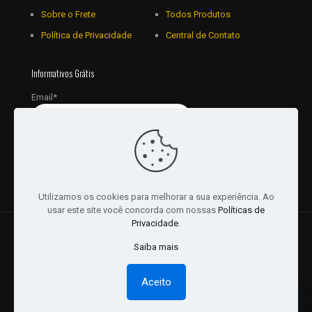
Sobre o Frete
Todos Produtos
Política de Privacidade
Central de Contato
Informativos Grátis
Email*
Utilizamos os cookies para melhorar a sua experiência. Ao
usar este site você concorda com nossas
Políticas de
Privacidade
.
© 2018 - 2026 Todos os Direitos reservados a JRL
Saiba mais
Distribuidora Ltda - CNPJ: 16757010/0001-06. | Desenvolvido
por:
Websites Br
Aceito