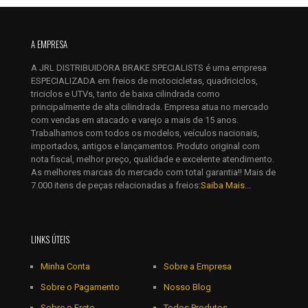
Nome
*
E-
A EMPRESA
mail
*
A JRL DISTRIBUIDORA BRAKE SPECIALISTS é uma empresa
Salvar meus dados neste navegador para a próxima vez que
ESPECIALIZADA em freios de motocicletas, quadriciclos,
eu comentar.
triciclos e UTVs, tanto de baixa cilindrada como
principalmente de alta cilindrada. Empresa atua no mercado
com vendas em atacado e varejo a mais de 15 anos.
Trabalhamos com todos os modelos, veículos nacionais,
importados, antigos e lançamentos. Produto original com
nota fiscal, melhor preço, qualidade e excelente atendimento.
As melhores marcas do mercado com total garantia!! Mais de
7.000 itens de peças relacionadas a freios:
Saiba Mais...
LINKS ÚTEIS
Minha Conta
Sobre a Empresa
Sobre o Pagamento
Nosso Blog
Sobre o Frete
Todos Produtos