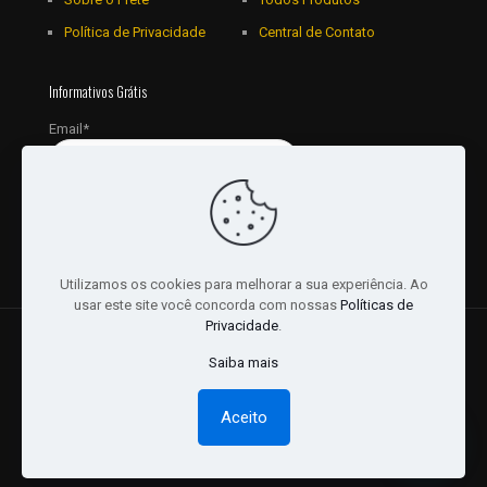
Política de Privacidade
Central de Contato
Informativos Grátis
Email*
Utilizamos os cookies para melhorar a sua experiência. Ao
usar este site você concorda com nossas
Políticas de
Privacidade
.
© 2018 - 2026 Todos os Direitos reservados a JRL
Saiba mais
Distribuidora Ltda - CNPJ: 16757010/0001-06. | Desenvolvido
por:
Websites Br
Aceito