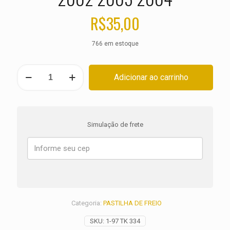
R$
35,00
766 em estoque
PASTILHA
Adicionar ao carrinho
DE
FREIO
TRASEIRA
BMW
R
Simulação de frete
1200
C
Montauk
ANO
2002
2003
2004
quantidade
Categoria:
PASTILHA DE FREIO
SKU:
1-97 TK 334