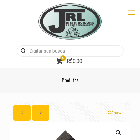
0
R$0,00
Produtos
Show all