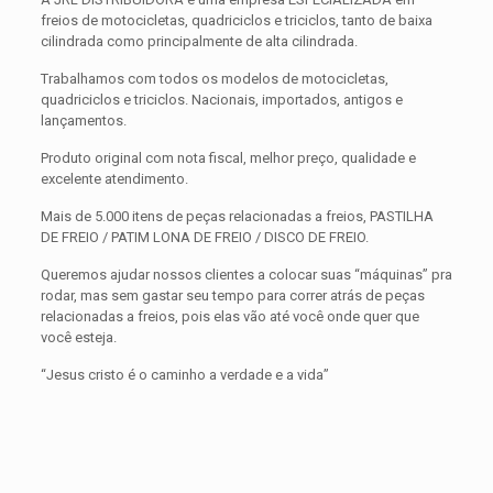
freios de motocicletas, quadriciclos e triciclos, tanto de baixa
cilindrada como principalmente de alta cilindrada.
Trabalhamos com todos os modelos de motocicletas,
quadriciclos e triciclos. Nacionais, importados, antigos e
lançamentos.
Produto original com nota fiscal, melhor preço, qualidade e
excelente atendimento.
Mais de 5.000 itens de peças relacionadas a freios, PASTILHA
DE FREIO / PATIM LONA DE FREIO / DISCO DE FREIO.
Queremos ajudar nossos clientes a colocar suas “máquinas” pra
rodar, mas sem gastar seu tempo para correr atrás de peças
relacionadas a freios, pois elas vão até você onde quer que
você esteja.
“Jesus cristo é o caminho a verdade e a vida”
Avaliações
Peso
0,300 kg
Não há avaliações ainda.
Dimensões
15 × 15 × 5 cm