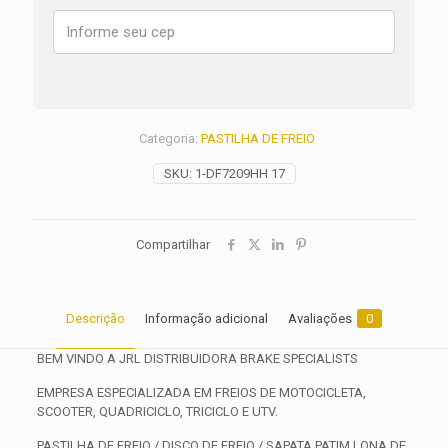
RS
ANO
2019
2020
2021
2022
2023
Categoria:
PASTILHA DE FREIO
2024
quantidade
SKU:
1-DF7209HH 17
Compartilhar
Descrição
Informação adicional
Avaliações
0
BEM VINDO A JRL DISTRIBUIDORA BRAKE SPECIALISTS
EMPRESA ESPECIALIZADA EM FREIOS DE MOTOCICLETA,
SCOOTER, QUADRICICLO, TRICICLO E UTV.
PASTILHA DE FREIO / DISCO DE FREIO / SAPATA PATIM LONA DE