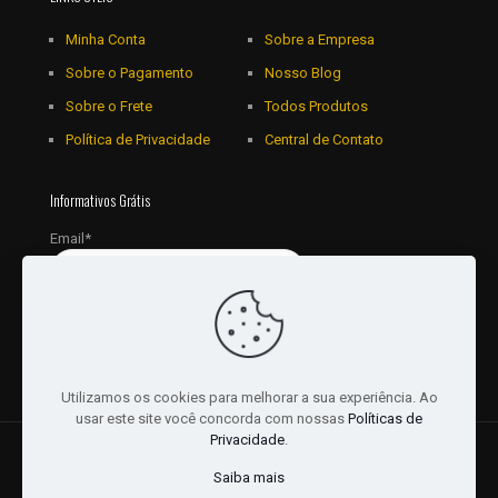
Minha Conta
Sobre a Empresa
Sobre o Pagamento
Nosso Blog
Sobre o Frete
Todos Produtos
Política de Privacidade
Central de Contato
Informativos Grátis
Email*
Utilizamos os cookies para melhorar a sua experiência. Ao
usar este site você concorda com nossas
Políticas de
Privacidade
.
© 2018 - 2026 Todos os Direitos reservados a JRL
Saiba mais
Distribuidora Ltda - CNPJ: 16757010/0001-06. | Desenvolvido