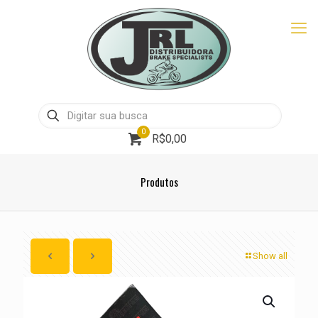
0
R$0,00
Produtos
Show all