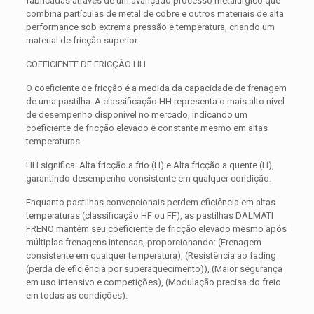
fabricadas através de um avançado processo metalúrgico que
combina partículas de metal de cobre e outros materiais de alta
performance sob extrema pressão e temperatura, criando um
material de fricção superior.
COEFICIENTE DE FRICÇÃO HH
O coeficiente de fricção é a medida da capacidade de frenagem
de uma pastilha. A classificação HH representa o mais alto nível
de desempenho disponível no mercado, indicando um
coeficiente de fricção elevado e constante mesmo em altas
temperaturas.
HH significa: Alta fricção a frio (H) e Alta fricção a quente (H),
garantindo desempenho consistente em qualquer condição.
Enquanto pastilhas convencionais perdem eficiência em altas
temperaturas (classificação HF ou FF), as pastilhas DALMATI
FRENO mantêm seu coeficiente de fricção elevado mesmo após
múltiplas frenagens intensas, proporcionando: (Frenagem
consistente em qualquer temperatura), (Resistência ao fading
(perda de eficiência por superaquecimento)), (Maior segurança
em uso intensivo e competições), (Modulação precisa do freio
em todas as condições).