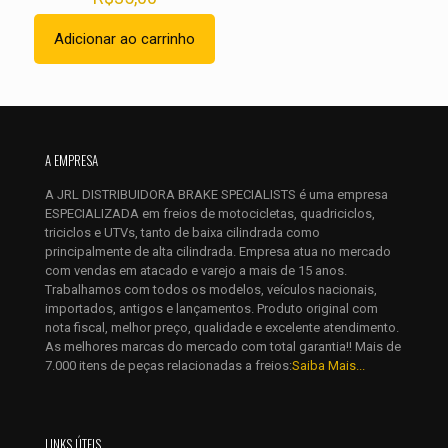
Adicionar ao carrinho
Nome
*
A EMPRESA
E-
mail
*
A JRL DISTRIBUIDORA BRAKE SPECIALISTS é uma empresa
ESPECIALIZADA em freios de motocicletas, quadriciclos,
Salvar meus dados neste navegador para a próxima vez que
triciclos e UTVs, tanto de baixa cilindrada como
eu comentar.
principalmente de alta cilindrada. Empresa atua no mercado
com vendas em atacado e varejo a mais de 15 anos.
Trabalhamos com todos os modelos, veículos nacionais,
importados, antigos e lançamentos. Produto original com
nota fiscal, melhor preço, qualidade e excelente atendimento.
As melhores marcas do mercado com total garantia!! Mais de
7.000 itens de peças relacionadas a freios:
Saiba Mais...
LINKS ÚTEIS