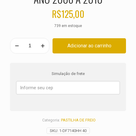
R$
125,00
739 em estoque
PASTILHA
Adicionar ao carrinho
DE
FREIO
TRASEIRA
BUELL
Lightning
Simulação de frete
Long
XB12Ss
ANO
2006
A
2010
quantidade
Categoria:
PASTILHA DE FREIO
SKU:
1-DF7140HH 40