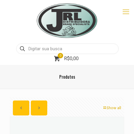
0
R$0,00
Produtos
Show all