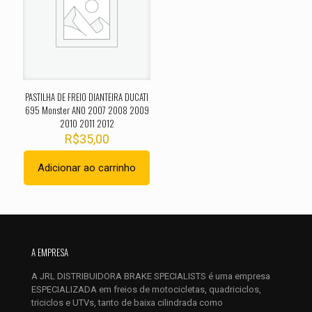
Sua avaliação
*
1 de 5
2 de 5
3 de 5
4 de 5
5 de 
estrelas
estrelas
estrelas
estrelas
estrel
PASTILHA DE FREIO DIANTEIRA DUCATI
695 Monster ANO 2007 2008 2009
2010 2011 2012
R$
35,00
Adicionar ao carrinho
Nome
*
E-
A EMPRESA
mail
*
A JRL DISTRIBUIDORA BRAKE SPECIALISTS é uma empresa
Salvar meus dados neste navegador para a próxima vez que
ESPECIALIZADA em freios de motocicletas, quadriciclos,
eu comentar.
triciclos e UTVs, tanto de baixa cilindrada como