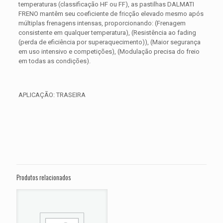
temperaturas (classificação HF ou FF), as pastilhas DALMATI
FRENO mantêm seu coeficiente de fricção elevado mesmo após
múltiplas frenagens intensas, proporcionando: (Frenagem
consistente em qualquer temperatura), (Resistência ao fading
(perda de eficiência por superaquecimento)), (Maior segurança
em uso intensivo e competições), (Modulação precisa do freio
em todas as condições).
APLICAÇÃO: TRASEIRA
Avaliações
Peso
0,300 kg
Não há avaliações ainda.
Dimensões
15 × 15 × 5 cm
Seja o primeiro a avaliar “PASTILHA DE
FREIO TRASEIRA BUELL Lightning Long
Produtos relacionados
XB12Ss ANO 2006 A 2010”
O seu endereço de e-mail não será publicado.
Campos
obrigatórios são marcados com
*