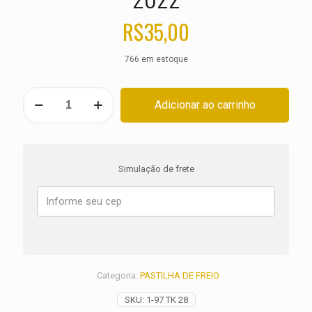
R$
35,00
766 em estoque
PASTILHA
Adicionar ao carrinho
DE
FREIO
TRASEIRA
CF
MOTO
Simulação de frete
800
MT
Sport
ANO
2022
quantidade
Categoria:
PASTILHA DE FREIO
SKU:
1-97 TK 28