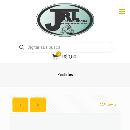
0
R$0,00
Produtos
Show all