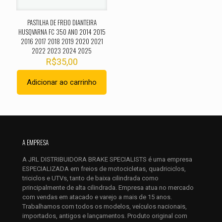
PASTILHA DE FREIO DIANTEIRA
HUSQVARNA FC 350 ANO 2014 2015
2016 2017 2018 2019 2020 2021
2022 2023 2024 2025
R$
35,00
Adicionar ao carrinho
Nome
*
E-
mail
*
A EMPRESA
Salvar meus dados neste navegador para a próxima vez que
A JRL DISTRIBUIDORA BRAKE SPECIALISTS é uma empresa
eu comentar.
ESPECIALIZADA em freios de motocicletas, quadriciclos,
triciclos e UTVs, tanto de baixa cilindrada como
principalmente de alta cilindrada. Empresa atua no mercado
com vendas em atacado e varejo a mais de 15 anos.
Trabalhamos com todos os modelos, veículos nacionais,
importados, antigos e lançamentos. Produto original com