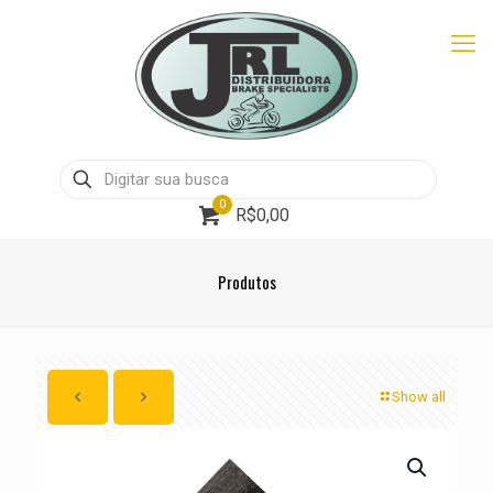
0
R$0,00
Produtos
Show all