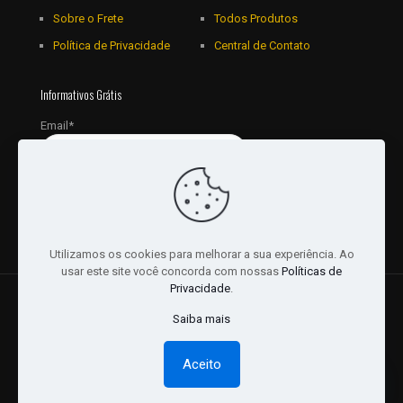
Sobre o Frete
Todos Produtos
Política de Privacidade
Central de Contato
Informativos Grátis
Email*
Utilizamos os cookies para melhorar a sua experiência. Ao
usar este site você concorda com nossas
Políticas de
Privacidade
.
© 2018 - 2026 Todos os Direitos reservados a JRL
Saiba mais
Distribuidora Ltda - CNPJ: 16757010/0001-06. | Desenvolvido
por:
Websites Br
Aceito