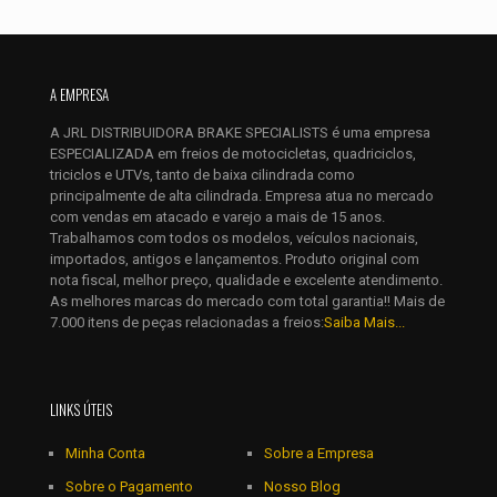
Nome
*
A EMPRESA
A JRL DISTRIBUIDORA BRAKE SPECIALISTS é uma empresa
E-
ESPECIALIZADA em freios de motocicletas, quadriciclos,
mail
*
triciclos e UTVs, tanto de baixa cilindrada como
Salvar meus dados neste navegador para a próxima vez que
principalmente de alta cilindrada. Empresa atua no mercado
eu comentar.
com vendas em atacado e varejo a mais de 15 anos.
Trabalhamos com todos os modelos, veículos nacionais,
importados, antigos e lançamentos. Produto original com
nota fiscal, melhor preço, qualidade e excelente atendimento.
As melhores marcas do mercado com total garantia!! Mais de
7.000 itens de peças relacionadas a freios:
Saiba Mais...
LINKS ÚTEIS
Minha Conta
Sobre a Empresa
Sobre o Pagamento
Nosso Blog