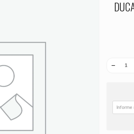
DUCAT
PASTILHA
DE
FREIO
TRASEIRA
DUCATI
1200
Multistrada
S
Pikes
Peak
ANO
2016