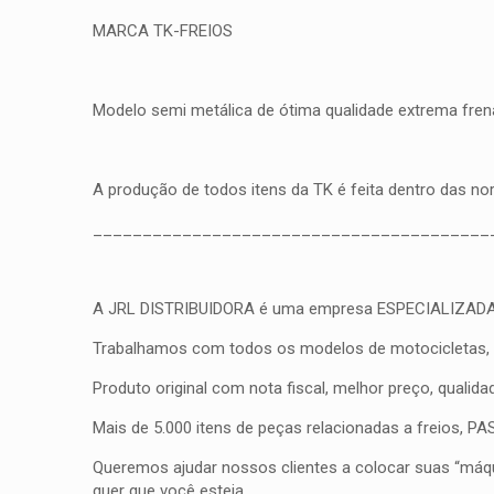
MARCA TK-FREIOS
Modelo semi metálica de ótima qualidade extrema frena
A produção de todos itens da TK é feita dentro das n
________________________________________
A JRL DISTRIBUIDORA é uma empresa ESPECIALIZADA em fr
Trabalhamos com todos os modelos de motocicletas, qua
Produto original com nota fiscal, melhor preço, qualid
Mais de 5.000 itens de peças relacionadas a freios, 
Queremos ajudar nossos clientes a colocar suas “máqui
quer que você esteja.