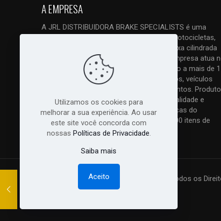
A EMPRESA
A JRL DISTRIBUIDORA BRAKE SPECIALISTS é uma
empresa ESPECIALIZADA em freios de motocicletas,
quadriciclos, triciclos e UTVs, tanto de baixa cilindrada
como principalmente de alta cilindrada. Empresa atua 
mercado com vendas em atacado e varejo a mais de 1
anos. Trabalhamos com todos os modelos, veículos
nacionais, importados, antigos e lançamentos. Produto
original com nota fiscal, melhor preço, qualidade e
Utilizamos os cookies para
excelente atendimento. As melhores marcas do
melhorar a sua experiência. Ao usar
mercado com total garantia!! Mais de 7.000 itens de
este site você concorda com
peças relacionadas a freios:
Saiba Mais...
nossas
Políticas de Privacidade
.
Saiba mais
Aceito
© 2018 - 2026 Todos os Direit