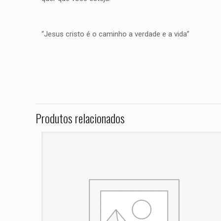
“Jesus cristo é o caminho a verdade e a vida”
Peso
Não há avaliações ai
Dimensões
Seja o primei
Multistrada S
Produtos relacionados
O seu endereço de e
Sua avaliação
*