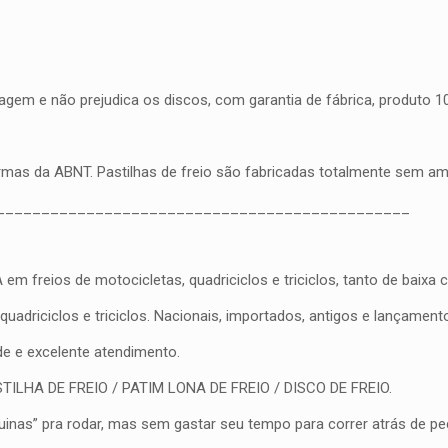
gem e não prejudica os discos, com garantia de fábrica, produto 100
ormas da ABNT. Pastilhas de freio são fabricadas totalmente sem a
______________________________________________
eios de motocicletas, quadriciclos e triciclos, tanto de baixa cil
driciclos e triciclos. Nacionais, importados, antigos e lançament
ade e excelente atendimento.
PASTILHA DE FREIO / PATIM LONA DE FREIO / DISCO DE FREIO.
nas” pra rodar, mas sem gastar seu tempo para correr atrás de peç