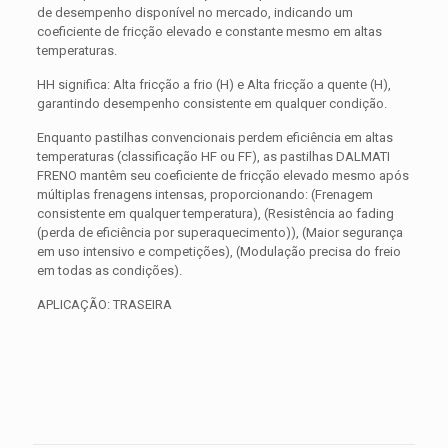
de desempenho disponível no mercado, indicando um
coeficiente de fricção elevado e constante mesmo em altas
temperaturas.
HH significa: Alta fricção a frio (H) e Alta fricção a quente (H),
garantindo desempenho consistente em qualquer condição.
Enquanto pastilhas convencionais perdem eficiência em altas
temperaturas (classificação HF ou FF), as pastilhas DALMATI
FRENO mantêm seu coeficiente de fricção elevado mesmo após
múltiplas frenagens intensas, proporcionando: (Frenagem
consistente em qualquer temperatura), (Resistência ao fading
(perda de eficiência por superaquecimento)), (Maior segurança
em uso intensivo e competições), (Modulação precisa do freio
em todas as condições).
APLICAÇÃO: TRASEIRA
Avaliações
Peso
0,300 kg
Não há avaliações ainda.
Dimensões
15 × 15 × 5 cm
Seja o primeiro a avaliar “PASTILHA DE