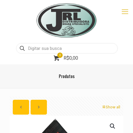
0
R$0,00
Produtos
Show all