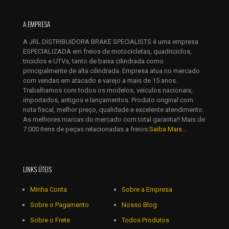
E-
mail
*
A EMPRESA
Salvar meus dados neste navegador para a próxima vez que
A JRL DISTRIBUIDORA BRAKE SPECIALISTS é uma empresa
eu comentar.
ESPECIALIZADA em freios de motocicletas, quadriciclos,
triciclos e UTVs, tanto de baixa cilindrada como
principalmente de alta cilindrada. Empresa atua no mercado
com vendas em atacado e varejo a mais de 15 anos.
Trabalhamos com todos os modelos, veículos nacionais,
importados, antigos e lançamentos. Produto original com
nota fiscal, melhor preço, qualidade e excelente atendimento.
As melhores marcas do mercado com total garantia!! Mais de
7.000 itens de peças relacionadas a freios:
Saiba Mais...
LINKS ÚTEIS
Minha Conta
Sobre a Empresa
Sobre o Pagamento
Nosso Blog
Sobre o Frete
Todos Produtos