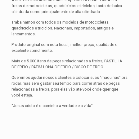
freios de motocicletas, quadriciclos e triciclos, tanto de baixa
cilindrada como principalmente de alta cilindrada.
Trabalhamos com todos os modelos de motocicletas,
quadriciclos e triciclos. Nacionais, importados, antigos e
lançamentos.
Produto original com nota fiscal, melhor preço, qualidade e
excelente atendimento.
Mais de 5.000 itens de peças relacionadas a freios, PASTILHA
DE FREIO / PATIM LONA DE FREIO / DISCO DE FREIO.
Queremos ajudar nossos clientes a colocar suas “máquinas” pra
rodar, mas sem gastar seu tempo para correr atrás de peças
relacionadas a freios, pois elas vão até você onde quer que
você esteja.
“Jesus cristo é o caminho a verdade e a vida”
Avaliações
Peso
0,300 kg
Não há avaliações ainda.
Dimensões
15 × 15 × 5 cm