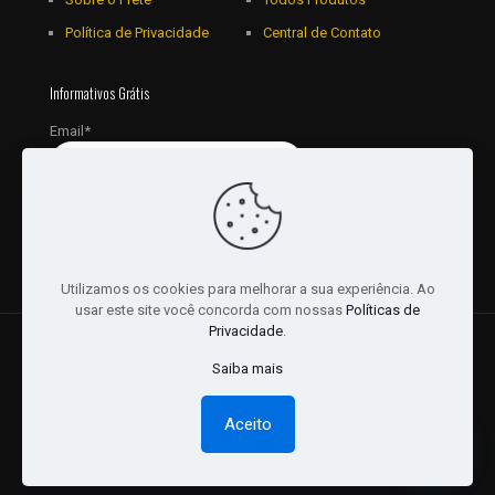
Política de Privacidade
Central de Contato
Informativos Grátis
Email*
Utilizamos os cookies para melhorar a sua experiência. Ao
usar este site você concorda com nossas
Políticas de
Privacidade
.
© 2018 - 2026 Todos os Direitos reservados a JRL
Saiba mais
Distribuidora Ltda - CNPJ: 16757010/0001-06. | Desenvolvido
por:
Websites Br
Aceito