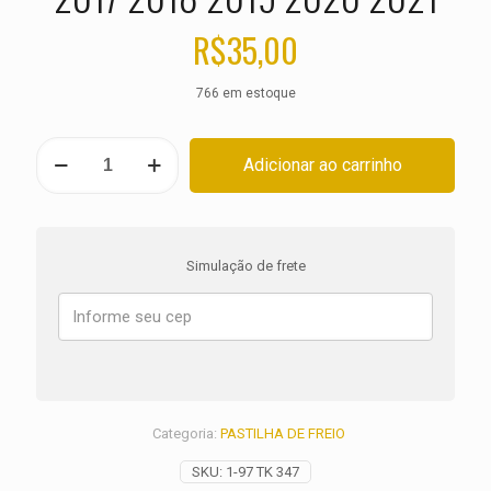
R$
35,00
766 em estoque
PASTILHA
Adicionar ao carrinho
DE
FREIO
TRASEIRA
DUCATI
950
Simulação de frete
Multistrada
ANO
2017
2018
2019
2020
2021
quantidade
Categoria:
PASTILHA DE FREIO
SKU:
1-97 TK 347