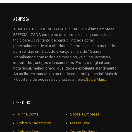
Nome
*
A EMPRESA
E-
A JRL DISTRIBUIDORA BRAKE SPECIALISTS é uma empresa
mail
*
ESPECIALIZADA em freios de motocicletas, quadriciclos,
Salvar meus dados neste navegador para a próxima vez que
triciclos e UTVs, tanto de baixa cilindrada como
eu comentar.
principalmente de alta cilindrada. Empresa atua no mercado
com vendas em atacado e varejo a mais de 15 anos.
Trabalhamos com todos os modelos, veículos nacionais,
importados, antigos e lançamentos. Produto original com
nota fiscal, melhor preço, qualidade e excelente atendimento.
As melhores marcas do mercado com total garantia!! Mais de
7.000 itens de peças relacionadas a freios:
Saiba Mais...
LINKS ÚTEIS
Minha Conta
Sobre a Empresa
Sobre o Pagamento
Nosso Blog
Sobre o Frete
Todos Produtos