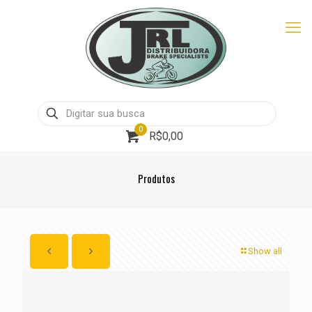
0
R$0,00
Produtos
Show all