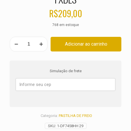
R$
209,00
768 em estoque
PASTILHA
Adicionar ao carrinho
DE
FREIO
TRASEIRA
HARLEY
Dyna
Simulação de frete
Low
Rider
S
FXDLS
quantidade
Categoria:
PASTILHA DE FREIO
SKU:
1-DF7458HH 29