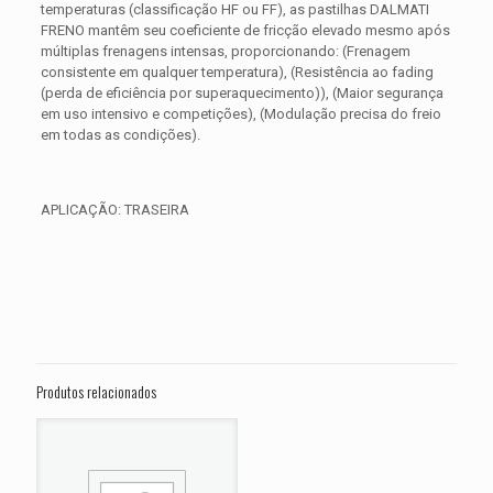
temperaturas (classificação HF ou FF), as pastilhas DALMATI
FRENO mantêm seu coeficiente de fricção elevado mesmo após
múltiplas frenagens intensas, proporcionando: (Frenagem
consistente em qualquer temperatura), (Resistência ao fading
(perda de eficiência por superaquecimento)), (Maior segurança
em uso intensivo e competições), (Modulação precisa do freio
em todas as condições).
APLICAÇÃO: TRASEIRA
Avaliações
Peso
0,300 kg
Não há avaliações ainda.
Dimensões
15 × 15 × 5 cm
Seja o primeiro a avaliar “PASTILHA DE
FREIO TRASEIRA HARLEY Dyna Low
Produtos relacionados
Rider S FXDLS”
O seu endereço de e-mail não será publicado.
Campos
obrigatórios são marcados com
*