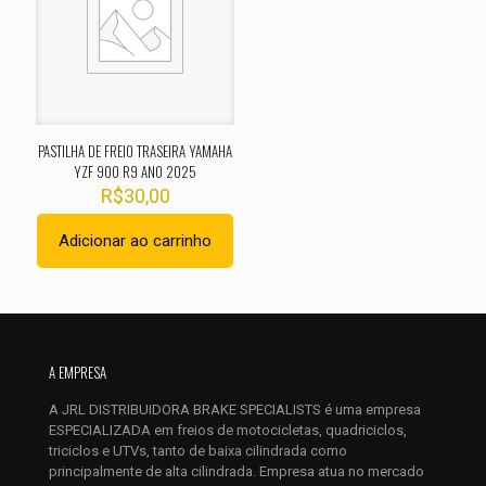
Sua avaliação
*
1 de 5
2 de 5
3 de 5
4 de 5
5 de 
estrelas
estrelas
estrelas
estrelas
estrel
PASTILHA DE FREIO TRASEIRA YAMAHA
YZF 900 R9 ANO 2025
R$
30,00
Adicionar ao carrinho
Nome
*
A EMPRESA
E-
mail
*
A JRL DISTRIBUIDORA BRAKE SPECIALISTS é uma empresa
ESPECIALIZADA em freios de motocicletas, quadriciclos,
Salvar meus dados neste navegador para a próxima vez que
triciclos e UTVs, tanto de baixa cilindrada como
eu comentar.
principalmente de alta cilindrada. Empresa atua no mercado