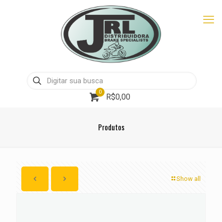
0
R$0,00
Produtos
Show all