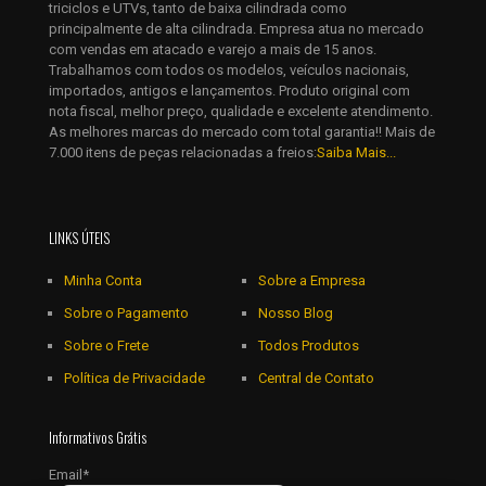
triciclos e UTVs, tanto de baixa cilindrada como
Salvar meus dados neste navegador para a próxima vez que
principalmente de alta cilindrada. Empresa atua no mercado
eu comentar.
com vendas em atacado e varejo a mais de 15 anos.
Trabalhamos com todos os modelos, veículos nacionais,
importados, antigos e lançamentos. Produto original com
nota fiscal, melhor preço, qualidade e excelente atendimento.
As melhores marcas do mercado com total garantia!! Mais de
7.000 itens de peças relacionadas a freios:
Saiba Mais...
LINKS ÚTEIS
Minha Conta
Sobre a Empresa
Sobre o Pagamento
Nosso Blog
Sobre o Frete
Todos Produtos
Política de Privacidade
Central de Contato
Informativos Grátis
Email*