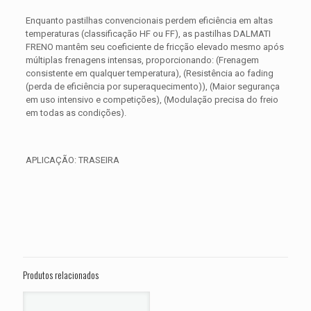
Enquanto pastilhas convencionais perdem eficiência em altas
temperaturas (classificação HF ou FF), as pastilhas DALMATI
FRENO mantêm seu coeficiente de fricção elevado mesmo após
múltiplas frenagens intensas, proporcionando: (Frenagem
consistente em qualquer temperatura), (Resistência ao fading
(perda de eficiência por superaquecimento)), (Maior segurança
em uso intensivo e competições), (Modulação precisa do freio
em todas as condições).
APLICAÇÃO: TRASEIRA
Avaliações
Peso
0,300 kg
Não há avaliações ainda.
Dimensões
15 × 15 × 5 cm
Seja o primeiro a avaliar “PASTILHA DE
FREIO TRASEIRA HARLEY Dyna Wide
Produtos relacionados
Glide FXDF ANO 2012 2013 2014 2015
2016 2017”