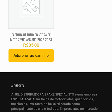
Sua avaliação
*
1 de 5
2 de 5
3 de 5
4 de 5
5 de 
estrelas
estrelas
estrelas
estrelas
estrel
PASTILHA DE FREIO DIANTEIRA CF
MOTO ZEEHO AE8 ANO 2022 2023
R$
35,00
Adicionar ao carrinho
Nome
*
A EMPRESA
E-
mail
*
A JRL DISTRIBUIDORA BRAKE SPECIALISTS é uma empresa
ESPECIALIZADA em freios de motocicletas, quadriciclos,
Salvar meus dados neste navegador para a próxima vez que
triciclos e UTVs, tanto de baixa cilindrada como
eu comentar.
principalmente de alta cilindrada. Empresa atua no mercado