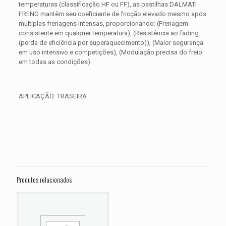
temperaturas (classificação HF ou FF), as pastilhas DALMATI
FRENO mantêm seu coeficiente de fricção elevado mesmo após
múltiplas frenagens intensas, proporcionando: (Frenagem
consistente em qualquer temperatura), (Resistência ao fading
(perda de eficiência por superaquecimento)), (Maior segurança
em uso intensivo e competições), (Modulação precisa do freio
em todas as condições).
APLICAÇÃO: TRASEIRA
Avaliações
Peso
0,300 kg
Não há avaliações ainda.
Dimensões
15 × 15 × 5 cm
Seja o primeiro a avaliar “PASTILHA DE
FREIO TRASEIRA HARLEY Fat Boy
Produtos relacionados
Special FLSTF ANO 2012 2013 2014”
O seu endereço de e-mail não será publicado.
Campos
obrigatórios são marcados com
*