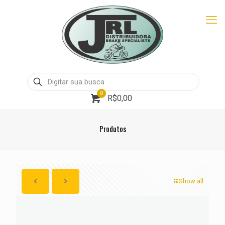
0
R$0,00
Produtos
Show all