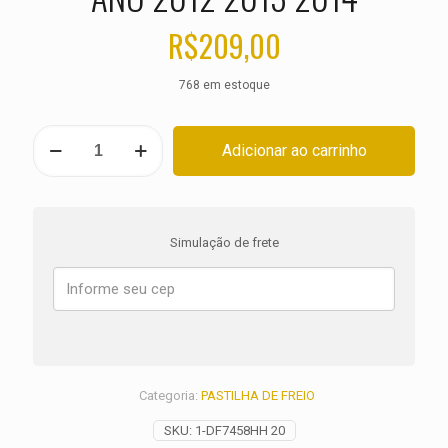
R$
209,00
768 em estoque
PASTILHA
Adicionar ao carrinho
DE
FREIO
TRASEIRA
HARLEY
Fat
Simulação de frete
Boy
Special
FLSTF
ANO
2012
2013
2014
quantidade
Categoria:
PASTILHA DE FREIO
SKU:
1-DF7458HH 20