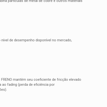
na partículas de metal de cobre e outros materiais
to nível de desempenho disponível no mercado,
TI FRENO mantêm seu coeficiente de fricção elevado
ao fading (perda de eficiência por
ões).