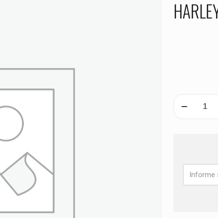
HARLEY
PASTILHA
DE
FREIO
TRASEIRA
HARLEY
Night
Train
FXSTB
ANO
2008
2009
quantidade