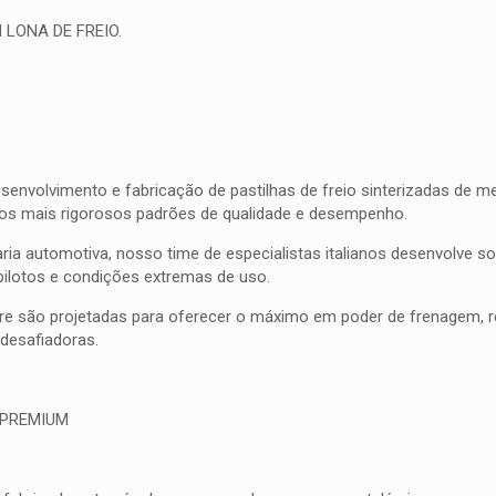
 LONA DE FREIO.
olvimento e fabricação de pastilhas de freio sinterizadas de meta
 os mais rigorosos padrões de qualidade e desempenho.
ia automotiva, nosso time de especialistas italianos desenvolve 
pilotos e condições extremas de uso.
bre são projetadas para oferecer o máximo em poder de frenagem, res
esafiadoras.
 PREMIUM