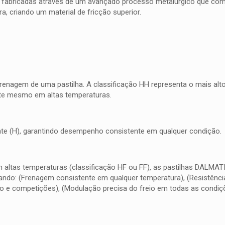
 fabricadas através de um avançado processo metalúrgico que combi
, criando um material de fricção superior.
frenagem de uma pastilha. A classificação HH representa o mais al
nte mesmo em altas temperaturas.
quente (H), garantindo desempenho consistente em qualquer condição.
m altas temperaturas (classificação HF ou FF), as pastilhas DALMA
do: (Frenagem consistente em qualquer temperatura), (Resistência 
o e competições), (Modulação precisa do freio em todas as condiç