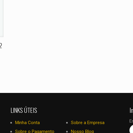
E-
Salvar meus
mail
*
navegador para
eu comentar.
2
LINKS ÚTEIS
I
E
Minha Conta
Sobre a Empresa
Sobre o Pagamento
Nosso Blog