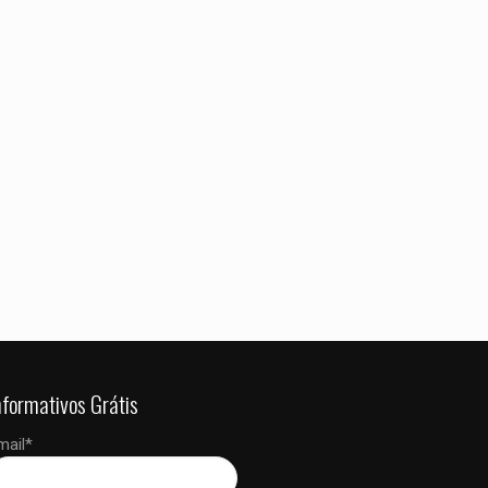
 dados neste
 a próxima vez que
nformativos Grátis
mail*