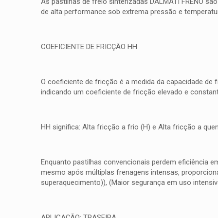
As pastilhas de freio sinterizadas DALMATI FRENO são
de alta performance sob extrema pressão e temperatura
COEFICIENTE DE FRICÇÃO HH
O coeficiente de fricção é a medida da capacidade de 
indicando um coeficiente de fricção elevado e consta
HH significa: Alta fricção a frio (H) e Alta fricção a 
Enquanto pastilhas convencionais perdem eficiência e
mesmo após múltiplas frenagens intensas, proporcionan
superaquecimento)), (Maior segurança em uso intensiv
APLICAÇÃO: TRASEIRA