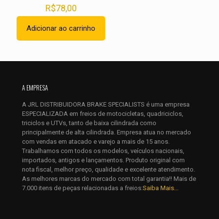
R$
78,00
Adicionar ao carrinho
Nome
*
E-
A EMPRESA
mail
*
A JRL DISTRIBUIDORA BRAKE SPECIALISTS é uma empresa
Salvar meus dados neste navegador para a próxima vez que
ESPECIALIZADA em freios de motocicletas, quadriciclos,
eu comentar.
triciclos e UTVs, tanto de baixa cilindrada como
principalmente de alta cilindrada. Empresa atua no mercado
com vendas em atacado e varejo a mais de 15 anos.
Trabalhamos com todos os modelos, veículos nacionais,
importados, antigos e lançamentos. Produto original com
nota fiscal, melhor preço, qualidade e excelente atendimento.
As melhores marcas do mercado com total garantia!! Mais de
7.000 itens de peças relacionadas a freios:
Saiba Mais...