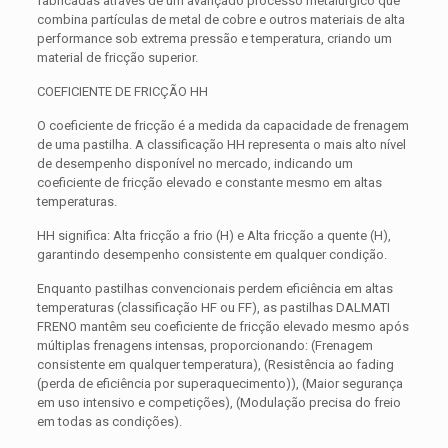
fabricadas através de um avançado processo metalúrgico que
combina partículas de metal de cobre e outros materiais de alta
performance sob extrema pressão e temperatura, criando um
material de fricção superior.
COEFICIENTE DE FRICÇÃO HH
O coeficiente de fricção é a medida da capacidade de frenagem
de uma pastilha. A classificação HH representa o mais alto nível
de desempenho disponível no mercado, indicando um
coeficiente de fricção elevado e constante mesmo em altas
temperaturas.
HH significa: Alta fricção a frio (H) e Alta fricção a quente (H),
garantindo desempenho consistente em qualquer condição.
Enquanto pastilhas convencionais perdem eficiência em altas
temperaturas (classificação HF ou FF), as pastilhas DALMATI
FRENO mantêm seu coeficiente de fricção elevado mesmo após
múltiplas frenagens intensas, proporcionando: (Frenagem
consistente em qualquer temperatura), (Resistência ao fading
(perda de eficiência por superaquecimento)), (Maior segurança
em uso intensivo e competições), (Modulação precisa do freio
em todas as condições).