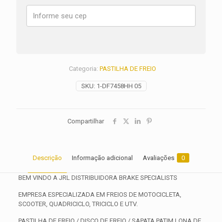
ANO
2008
2009
quantidade
Categoria:
PASTILHA DE FREIO
SKU:
1-DF7458HH 05
Compartilhar
Descrição
Informação adicional
Avaliações
0
BEM VINDO A JRL DISTRIBUIDORA BRAKE SPECIALISTS
EMPRESA ESPECIALIZADA EM FREIOS DE MOTOCICLETA,
SCOOTER, QUADRICICLO, TRICICLO E UTV.
PASTILHA DE FREIO / DISCO DE FREIO / SAPATA PATIM LONA DE