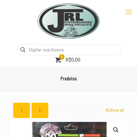
0
R$0,00
Produtos
Show all