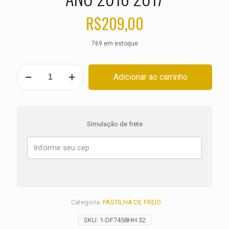
R$
209,00
769 em estoque
PASTILHA
Adicionar ao carrinho
DE
FREIO
TRASEIRA
HARLEY
Softail
Simulação de frete
Slim
S
FLSS
ANO
2016
2017
quantidade
Categoria:
PASTILHA DE FREIO
SKU:
1-DF7458HH 32