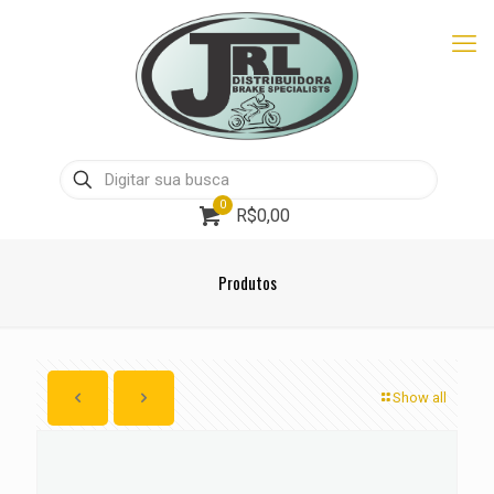
0
R$0,00
Produtos
Show all