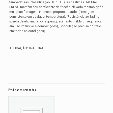
temperaturas (classificação HF ou FF), as pastilhas DALMATI
FRENO mantêm seu coeficiente de fricção elevado mesmo após
múltiplas frenagens intensas, proporcionando: (Frenagem
consistente em qualquer temperatura), (Resistência ao fading
(perda de eficiência por superaquecimento)), (Maior segurança
em uso intensivo e competições), (Modulação precisa do freio
em todas as condições).
APLICAÇÃO: TRASEIRA
Avaliações
Peso
0,300 kg
Não há avaliações ainda.
Dimensões
15 × 15 × 5 cm
Seja o primeiro a avaliar “PASTILHA DE
FREIO TRASEIRA HARLEY Softail Slim S
Produtos relacionados
FLSS ANO 2016 2017”
O seu endereço de e-mail não será publicado.
Campos
obrigatórios são marcados com
*