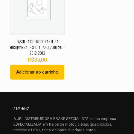
Sua avaliação
*
1 de 5
2 de 5
3 de 5
4 de 5
5 de 
estrelas
estrelas
estrelas
estrelas
estrel
PASTILHA DE FREIO DIANTEIRA
HUSQVARNA TE 310 4T ANO 2010 2011
2012 2013
R$
35,00
Adicionar ao carrinho
Nome
*
E-
A EMPRESA
mail
*
A JRL DISTRIBUIDORA BRAKE SPECIALISTS é uma empresa
Salvar meus dados neste navegador para a próxima vez que
ESPECIALIZADA em freios de motocicletas, quadriciclos,
eu comentar.
triciclos e UTVs, tanto de baixa cilindrada como