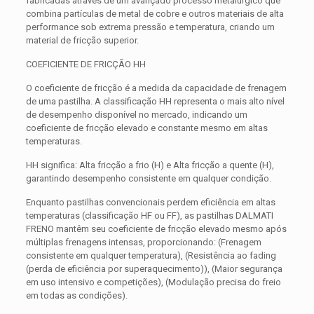
fabricadas através de um avançado processo metalúrgico que
combina partículas de metal de cobre e outros materiais de alta
performance sob extrema pressão e temperatura, criando um
material de fricção superior.
COEFICIENTE DE FRICÇÃO HH
O coeficiente de fricção é a medida da capacidade de frenagem
de uma pastilha. A classificação HH representa o mais alto nível
de desempenho disponível no mercado, indicando um
coeficiente de fricção elevado e constante mesmo em altas
temperaturas.
HH significa: Alta fricção a frio (H) e Alta fricção a quente (H),
garantindo desempenho consistente em qualquer condição.
Enquanto pastilhas convencionais perdem eficiência em altas
temperaturas (classificação HF ou FF), as pastilhas DALMATI
FRENO mantêm seu coeficiente de fricção elevado mesmo após
múltiplas frenagens intensas, proporcionando: (Frenagem
consistente em qualquer temperatura), (Resistência ao fading
(perda de eficiência por superaquecimento)), (Maior segurança
em uso intensivo e competições), (Modulação precisa do freio
em todas as condições).