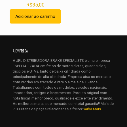
R$
35,00
Adicionar ao carrinho
Nome
*
E-
A EMPRESA
mail
*
A JRL DISTRIBUIDORA BRAKE SPECIALISTS é uma empresa
Salvar meus dados neste navegador para a próxima vez que
ESPECIALIZADA em freios de motocicletas, quadriciclos,
eu comentar.
triciclos e UTVs, tanto de baixa cilindrada como
principalmente de alta cilindrada. Empresa atua no mercado
com vendas em atacado e varejo a mais de 15 anos.
Trabalhamos com todos os modelos, veículos nacionais,
importados, antigos e lançamentos. Produto original com
nota fiscal, melhor preço, qualidade e excelente atendimento.
As melhores marcas do mercado com total garantia!! Mais de
7.000 itens de peças relacionadas a freios:
Saiba Mais...