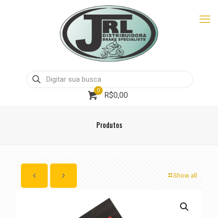
0
R$0,00
Produtos
Show all