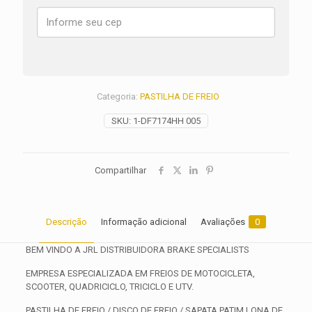
F
Super
Sport
ANO
1991
1992
1993
Categoria:
PASTILHA DE FREIO
1994
quantidade
SKU:
1-DF7174HH 005
Compartilhar
Descrição
Informação adicional
Avaliações
0
BEM VINDO A JRL DISTRIBUIDORA BRAKE SPECIALISTS
EMPRESA ESPECIALIZADA EM FREIOS DE MOTOCICLETA,
SCOOTER, QUADRICICLO, TRICICLO E UTV.
PASTILHA DE FREIO / DISCO DE FREIO / SAPATA PATIM LONA DE