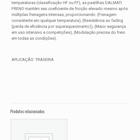
temperaturas (classificação HF ou FF), as pastilhas DALMATI
FRENO mantêm seu coeficiente de fricção elevado mesmo após
múltiplas frenagens intensas, proporcionando: (Frenagem
consistente em qualquer temperatura), (Resistência ao fading
(perda de eficiência por superaquecimento)), (Maior segurança
em uso intensivo e competições), (Modulação precisa do freio
em todas as condições).
APLICAÇÃO: TRASEIRA
Avaliações
Peso
0,300 kg
Não há avaliações ainda.
Dimensões
15 × 15 × 5 cm
Seja o primeiro a avaliar “PASTILHA DE
FREIO TRASEIRA HONDA NC 700 X ABS
Produtos relacionados
ANO 2013 2014 2015”
O seu endereço de e-mail não será publicado.
Campos
obrigatórios são marcados com
*