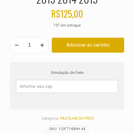
R$
125,00
737 em estoque
PASTILHA
Adicionar ao carrinho
DE
FREIO
TRASEIRA
HONDA
NC
Simulação de frete
700
X
ABS
ANO
2013
2014
2015
quantidade
Categoria:
PASTILHA DE FREIO
SKU:
1-DF7140HH 44