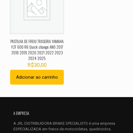
Sua avaliação
*
1 de 5
2 de 5
3 de 5
4 de 5
5 de 
estrelas
estrelas
estrelas
estrelas
estrel
PASTILHA DE FREIO TRASEIRA YAMAHA
YZF 600 R6 Quick change ANO 2017
2018 2019 2020 2021 2022 2023
2024 2025
R$
30,00
Adicionar ao carrinho
Nome
*
E-
mail
*
A EMPRESA
Salvar meus dados neste navegador para a próxima vez que
A JRL DISTRIBUIDORA BRAKE SPECIALISTS é uma empresa
eu comentar.
ESPECIALIZADA em freios de motocicletas, quadriciclos,