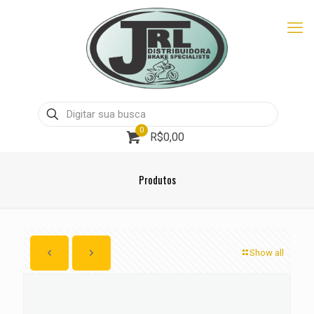
0
R$0,00
Produtos
Show all