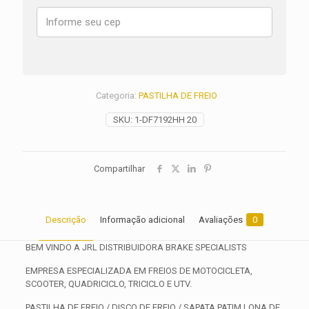
ANO
1995
1996
1997
1998
1999
quantidade
Categoria:
PASTILHA DE FREIO
SKU:
1-DF7192HH 20
Compartilhar
Descrição
Informação adicional
Avaliações
0
BEM VINDO A JRL DISTRIBUIDORA BRAKE SPECIALISTS
EMPRESA ESPECIALIZADA EM FREIOS DE MOTOCICLETA,
SCOOTER, QUADRICICLO, TRICICLO E UTV.
PASTILHA DE FREIO / DISCO DE FREIO / SAPATA PATIM LONA DE