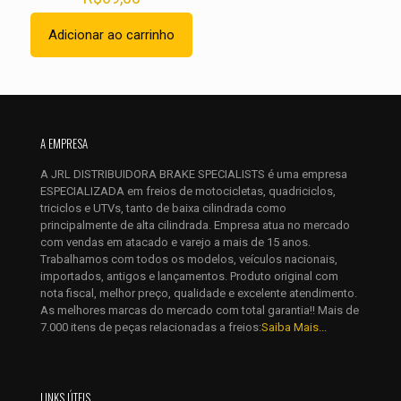
Adicionar ao carrinho
Nome
*
A EMPRESA
E-
mail
*
A JRL DISTRIBUIDORA BRAKE SPECIALISTS é uma empresa
ESPECIALIZADA em freios de motocicletas, quadriciclos,
Salvar meus dados neste navegador para a próxima vez que
triciclos e UTVs, tanto de baixa cilindrada como
eu comentar.
principalmente de alta cilindrada. Empresa atua no mercado
com vendas em atacado e varejo a mais de 15 anos.
Trabalhamos com todos os modelos, veículos nacionais,
importados, antigos e lançamentos. Produto original com
nota fiscal, melhor preço, qualidade e excelente atendimento.
As melhores marcas do mercado com total garantia!! Mais de
7.000 itens de peças relacionadas a freios:
Saiba Mais...
LINKS ÚTEIS