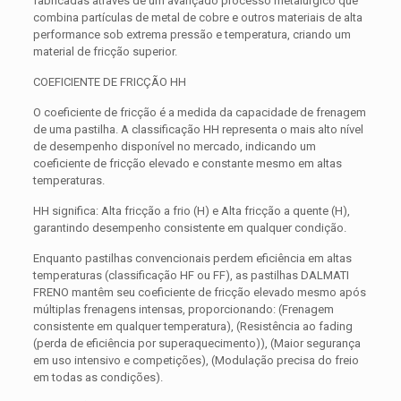
fabricadas através de um avançado processo metalúrgico que
combina partículas de metal de cobre e outros materiais de alta
performance sob extrema pressão e temperatura, criando um
material de fricção superior.
COEFICIENTE DE FRICÇÃO HH
O coeficiente de fricção é a medida da capacidade de frenagem
de uma pastilha. A classificação HH representa o mais alto nível
de desempenho disponível no mercado, indicando um
coeficiente de fricção elevado e constante mesmo em altas
temperaturas.
HH significa: Alta fricção a frio (H) e Alta fricção a quente (H),
garantindo desempenho consistente em qualquer condição.
Enquanto pastilhas convencionais perdem eficiência em altas
temperaturas (classificação HF ou FF), as pastilhas DALMATI
FRENO mantêm seu coeficiente de fricção elevado mesmo após
múltiplas frenagens intensas, proporcionando: (Frenagem
consistente em qualquer temperatura), (Resistência ao fading
(perda de eficiência por superaquecimento)), (Maior segurança
em uso intensivo e competições), (Modulação precisa do freio
em todas as condições).