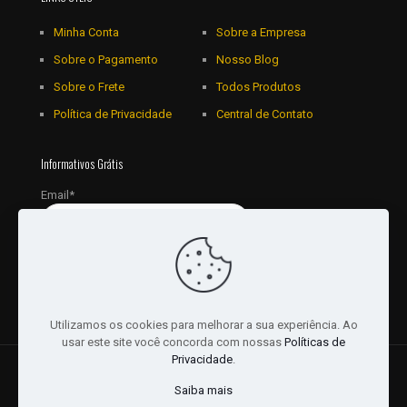
Minha Conta
Sobre a Empresa
Sobre o Pagamento
Nosso Blog
Sobre o Frete
Todos Produtos
Política de Privacidade
Central de Contato
Informativos Grátis
Email*
Utilizamos os cookies para melhorar a sua experiência. Ao
usar este site você concorda com nossas
Políticas de
Privacidade
.
© 2018 - 2026 Todos os Direitos reservados a JRL
Saiba mais
Distribuidora Ltda - CNPJ: 16757010/0001-06. | Desenvolvido