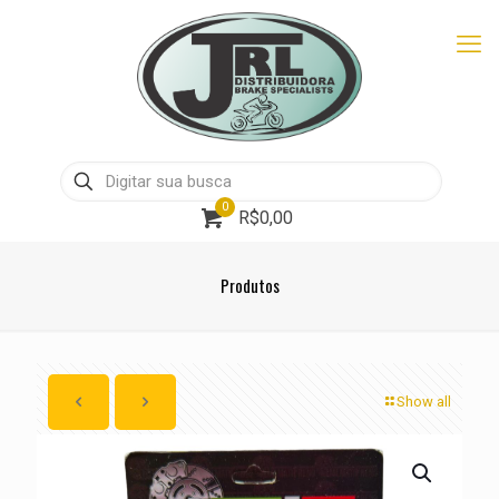
0
R$0,00
Produtos
Show all