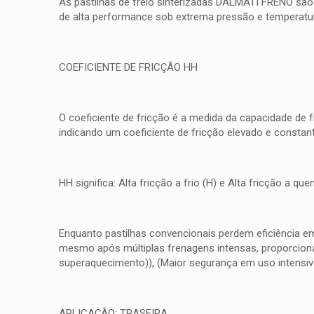
As pastilhas de freio sinterizadas DALMATI FRENO são
de alta performance sob extrema pressão e temperatura
COEFICIENTE DE FRICÇÃO HH
O coeficiente de fricção é a medida da capacidade de 
indicando um coeficiente de fricção elevado e consta
HH significa: Alta fricção a frio (H) e Alta fricção a 
Enquanto pastilhas convencionais perdem eficiência e
mesmo após múltiplas frenagens intensas, proporcionan
superaquecimento)), (Maior segurança em uso intensiv
APLICAÇÃO: TRASEIRA