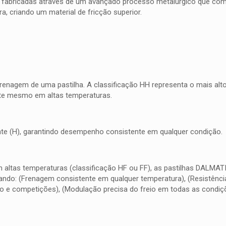
 fabricadas através de um avançado processo metalúrgico que combi
, criando um material de fricção superior.
frenagem de uma pastilha. A classificação HH representa o mais al
nte mesmo em altas temperaturas.
quente (H), garantindo desempenho consistente em qualquer condição.
m altas temperaturas (classificação HF ou FF), as pastilhas DALMA
do: (Frenagem consistente em qualquer temperatura), (Resistência 
o e competições), (Modulação precisa do freio em todas as condiç