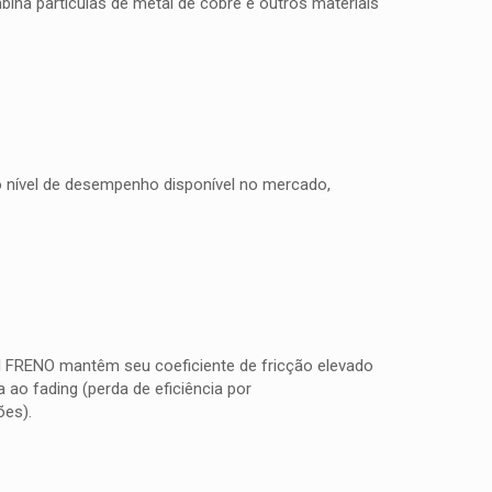
na partículas de metal de cobre e outros materiais
to nível de desempenho disponível no mercado,
TI FRENO mantêm seu coeficiente de fricção elevado
ao fading (perda de eficiência por
ões).