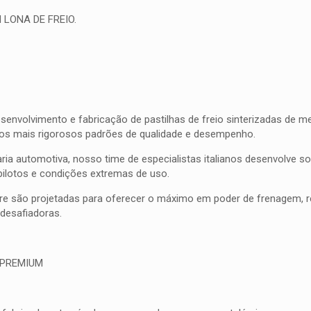
 LONA DE FREIO.
olvimento e fabricação de pastilhas de freio sinterizadas de meta
 os mais rigorosos padrões de qualidade e desempenho.
ia automotiva, nosso time de especialistas italianos desenvolve 
pilotos e condições extremas de uso.
bre são projetadas para oferecer o máximo em poder de frenagem, res
esafiadoras.
 PREMIUM