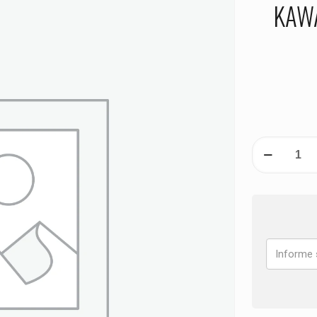
KAWA
PASTILHA
DE
FREIO
TRASEIRA
KAWASAKI
Z
1000
SE
ANO
2014
2015
2016