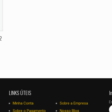
E-
Salvar meus
mail
*
navegador para
eu comentar.
2
LINKS ÚTEIS
I
E
Minha Conta
Sobre a Empresa
Sobre o Pagamento
Nosso Blog