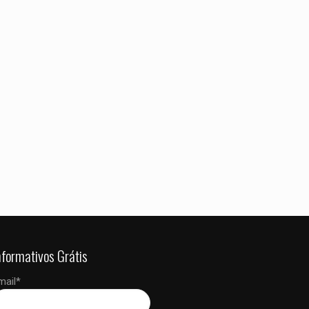
 dados neste
 a próxima vez que
nformativos Grátis
mail*