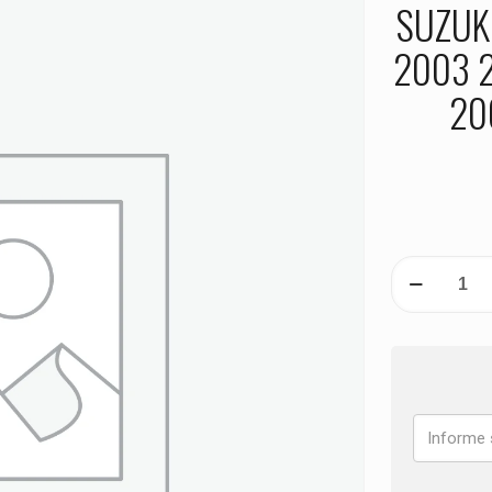
SUZUKI
2003 
20
PASTILHA
DE
FREIO
TRASEIRA
SUZUKI
DL
1000
V-
Strom
ANO