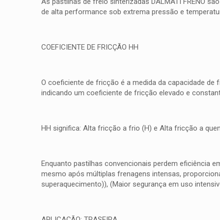
As pastilhas de freio sinterizadas DALMATI FRENO são
de alta performance sob extrema pressão e temperatura
COEFICIENTE DE FRICÇÃO HH
O coeficiente de fricção é a medida da capacidade de 
indicando um coeficiente de fricção elevado e consta
HH significa: Alta fricção a frio (H) e Alta fricção a 
Enquanto pastilhas convencionais perdem eficiência e
mesmo após múltiplas frenagens intensas, proporcionan
superaquecimento)), (Maior segurança em uso intensiv
APLICAÇÃO: TRASEIRA