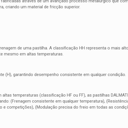
 fabricadas através de um avançado processo metalúrgico que combi
, criando um material de fricção superior.
frenagem de uma pastilha. A classificação HH representa o mais al
nte mesmo em altas temperaturas.
quente (H), garantindo desempenho consistente em qualquer condição.
m altas temperaturas (classificação HF ou FF), as pastilhas DALMA
do: (Frenagem consistente em qualquer temperatura), (Resistência 
o e competições), (Modulação precisa do freio em todas as condiç