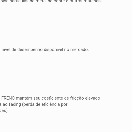
na partículas de metal de cobre e outros materiais
to nível de desempenho disponível no mercado,
TI FRENO mantêm seu coeficiente de fricção elevado
ao fading (perda de eficiência por
ões).