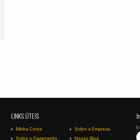
E-
Salvar meus
mail
*
navegador para
eu comentar.
LINKS ÚTEIS
I
E
Minha Conta
Sobre a Empresa
Sobre o Pagamento
Nosso Blog