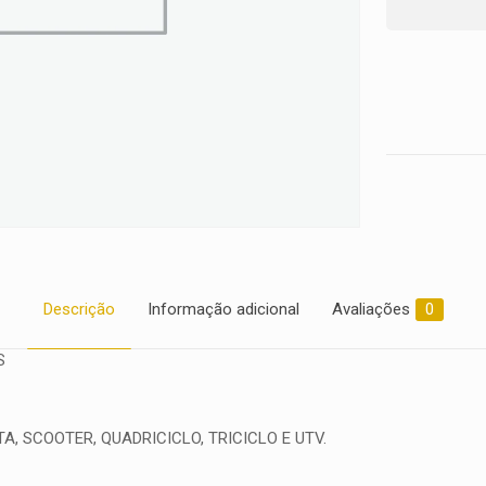
2002
2003
2004
2005
2006
2007
2008
2009
2010
2011
2012
2013
quantidade
Descrição
Informação adicional
Avaliações
0
S
, SCOOTER, QUADRICICLO, TRICICLO E UTV.