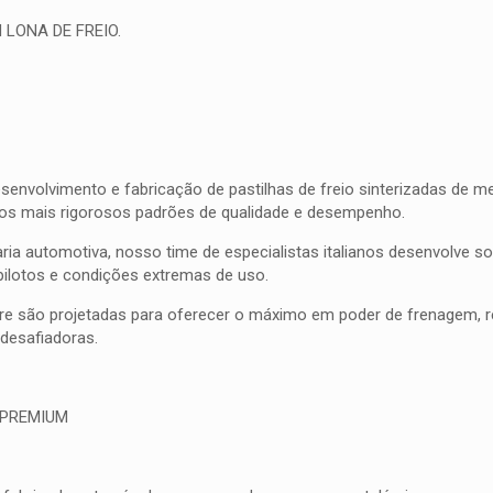
 LONA DE FREIO.
olvimento e fabricação de pastilhas de freio sinterizadas de meta
 os mais rigorosos padrões de qualidade e desempenho.
ia automotiva, nosso time de especialistas italianos desenvolve 
pilotos e condições extremas de uso.
bre são projetadas para oferecer o máximo em poder de frenagem, res
esafiadoras.
 PREMIUM