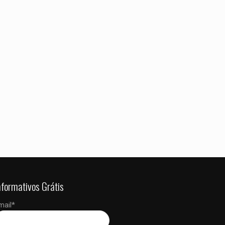
 dados neste
 a próxima vez que
nformativos Grátis
mail*