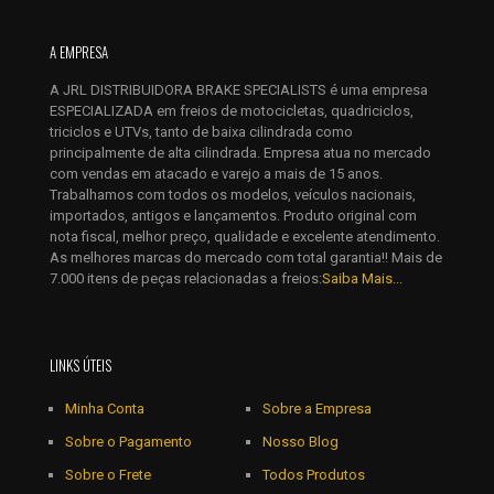
Nome
*
A EMPRESA
E-
mail
*
A JRL DISTRIBUIDORA BRAKE SPECIALISTS é uma empresa
Salvar meus dados neste navegador para a próxima vez que
ESPECIALIZADA em freios de motocicletas, quadriciclos,
eu comentar.
triciclos e UTVs, tanto de baixa cilindrada como
principalmente de alta cilindrada. Empresa atua no mercado
com vendas em atacado e varejo a mais de 15 anos.
Trabalhamos com todos os modelos, veículos nacionais,
importados, antigos e lançamentos. Produto original com
nota fiscal, melhor preço, qualidade e excelente atendimento.
As melhores marcas do mercado com total garantia!! Mais de
7.000 itens de peças relacionadas a freios:
Saiba Mais...
LINKS ÚTEIS
Minha Conta
Sobre a Empresa
Sobre o Pagamento
Nosso Blog
Sobre o Frete
Todos Produtos