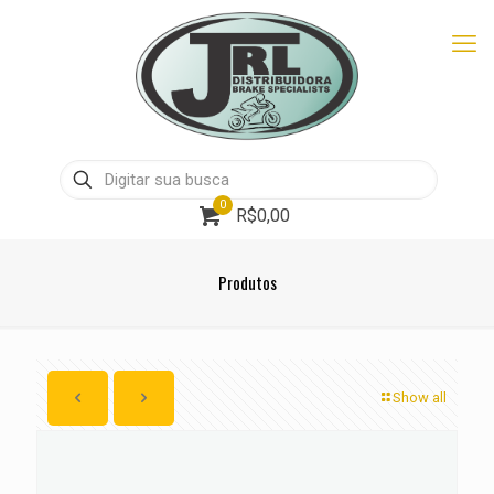
0
R$0,00
Produtos
Show all