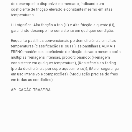
de desempenho disponível no mercado, indicando um
coeficiente de fricção elevado e constante mesmo em altas
temperaturas.
HH significa: Alta fricção a frio (H) e Alta fricção a quente (H),
garantindo desempenho consistente em qualquer condição.
Enquanto pastilhas convencionais perdem eficiência em altas
temperaturas (classificação HF ou FF), as pastilhas DALMATI
FRENO mantêm seu coeficiente de fricção elevado mesmo após
múltiplas frenagens intensas, proporcionando: (Frenagem
consistente em qualquer temperatura), (Resistência ao fading
(perda de eficiência por superaquecimento)), (Maior segurança
em uso intensivo e competições), (Modulação precisa do freio
em todas as condições).
APLICAÇÃO: TRASEIRA
Avaliações
Peso
0,300 kg
Não há avaliações ainda.
Dimensões
15 × 15 × 5 cm
Seja o primeiro a avaliar “PASTILHA DE