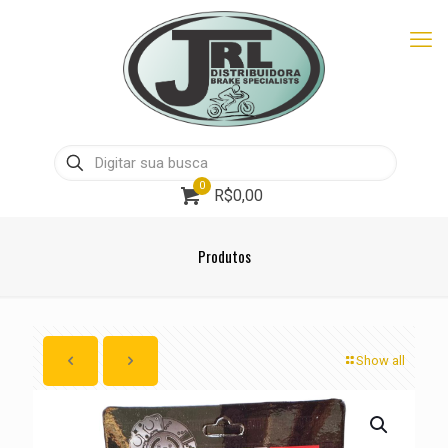
0
R$0,00
Produtos
Show all