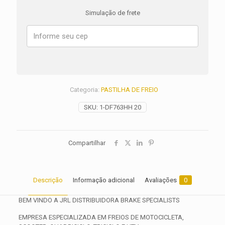
GSX-
Simulação de frete
R
1100
W
ANO
1991
1992
1993
1994
Categoria:
PASTILHA DE FREIO
1995
1996
SKU:
1-DF763HH 20
1997
1998
1999
2000
Compartilhar
quantidade
Descrição
Informação adicional
Avaliações
0
BEM VINDO A JRL DISTRIBUIDORA BRAKE SPECIALISTS
EMPRESA ESPECIALIZADA EM FREIOS DE MOTOCICLETA,