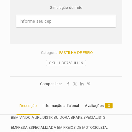
GSX-
Simulação de frete
R
750
ANO
1990
1991
1992
1993
1994
Categoria:
PASTILHA DE FREIO
1995
1996
SKU:
1-DF763HH 16
1997
1998
1999
quantidade
Compartilhar
Descrição
Informação adicional
Avaliações
0
BEM VINDO A JRL DISTRIBUIDORA BRAKE SPECIALISTS
EMPRESA ESPECIALIZADA EM FREIOS DE MOTOCICLETA,