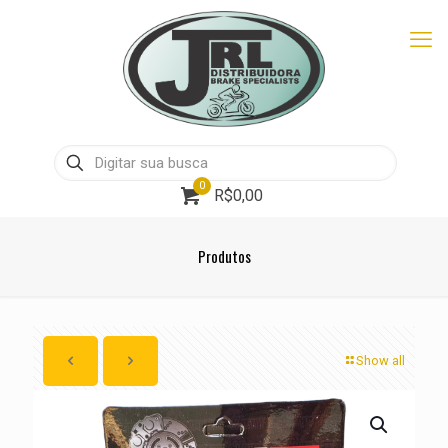
0
R$0,00
Produtos
Show all