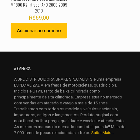
M 1800 R2 Intruder ANO 2008 2009
2010
R$
69,00
Adicionar ao carrinho
Nome
*
A EMPRESA
E-
A JRL DISTRIBUIDORA BRAKE SPECIALISTS é uma empresa
mail
*
ESPECIALIZADA em freios de motocicletas, quadriciclos,
Salvar meus dados neste navegador para a próxima vez que
triciclos e UTVs, tanto de baixa cilindrada como
eu comentar.
principalmente de alta cilindrada. Empresa atua no mercado
com vendas em atacado e varejo a mais de 15 anos.
Trabalhamos com todos os modelos, veículos nacionais,
importados, antigos e lançamentos. Produto original com
nota fiscal, melhor preço, qualidade e excelente atendimento.
As melhores marcas do mercado com total garantia!! Mais de
7.000 itens de peças relacionadas a freios:
Saiba Mais...