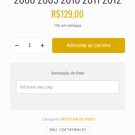
R$
129,00
756 em estoque
PASTILHA
Adicionar ao carrinho
DE
FREIO
TRASEIRA
SUZUKI
GSX-
Simulação de frete
R
750
SRAD
ANO
2008
2009
2010
2011
Categoria:
PASTILHA DE FREIO
2012
quantidade
SKU:
1-DF7419HH 01