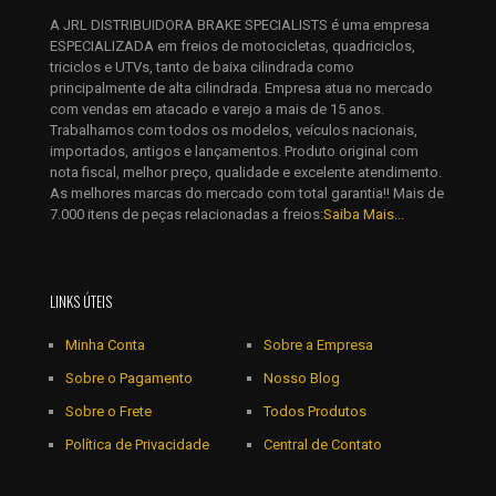
A JRL DISTRIBUIDORA BRAKE SPECIALISTS é uma empresa
Salvar meus dados neste navegador para a próxima vez que
ESPECIALIZADA em freios de motocicletas, quadriciclos,
eu comentar.
triciclos e UTVs, tanto de baixa cilindrada como
principalmente de alta cilindrada. Empresa atua no mercado
com vendas em atacado e varejo a mais de 15 anos.
Trabalhamos com todos os modelos, veículos nacionais,
importados, antigos e lançamentos. Produto original com
nota fiscal, melhor preço, qualidade e excelente atendimento.
As melhores marcas do mercado com total garantia!! Mais de
7.000 itens de peças relacionadas a freios:
Saiba Mais...
LINKS ÚTEIS
Minha Conta
Sobre a Empresa
Sobre o Pagamento
Nosso Blog
Sobre o Frete
Todos Produtos
Política de Privacidade
Central de Contato