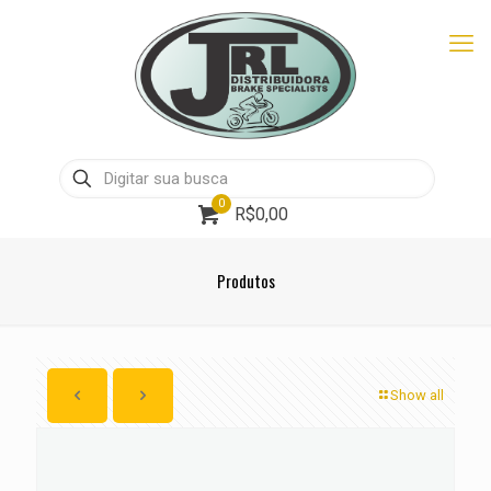
0
R$0,00
Produtos
Show all