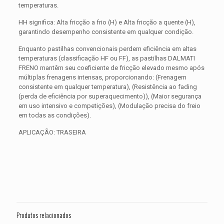
temperaturas.
HH significa: Alta fricção a frio (H) e Alta fricção a quente (H),
garantindo desempenho consistente em qualquer condição.
Enquanto pastilhas convencionais perdem eficiência em altas
temperaturas (classificação HF ou FF), as pastilhas DALMATI
FRENO mantêm seu coeficiente de fricção elevado mesmo após
múltiplas frenagens intensas, proporcionando: (Frenagem
consistente em qualquer temperatura), (Resistência ao fading
(perda de eficiência por superaquecimento)), (Maior segurança
em uso intensivo e competições), (Modulação precisa do freio
em todas as condições).
APLICAÇÃO: TRASEIRA
Avaliações
Peso
0,300 kg
Não há avaliações ainda.
Dimensões
15 × 15 × 5 cm
Seja o primeiro a avaliar “PASTILHA DE
FREIO TRASEIRA SUZUKI GSX-R 750
Produtos relacionados
SRAD ANO 2008 2009 2010 2011 2012”