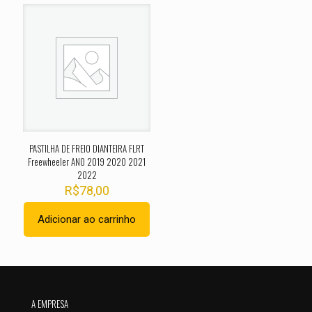
O seu endereço de e-mail não será publicado.
Campos
obrigatórios são marcados com
*
Sua avaliação
*
1 de 5
2 de 5
3 de 5
4 de 5
5 de 
estrelas
estrelas
estrelas
estrelas
estrel
PASTILHA DE FREIO DIANTEIRA FLRT
Freewheeler ANO 2019 2020 2021
2022
R$
78,00
Adicionar ao carrinho
Nome
*
E-
A EMPRESA
mail
*