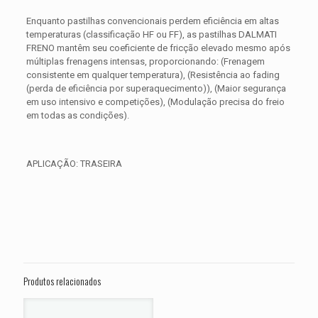
Enquanto pastilhas convencionais perdem eficiência em altas
temperaturas (classificação HF ou FF), as pastilhas DALMATI
FRENO mantêm seu coeficiente de fricção elevado mesmo após
múltiplas frenagens intensas, proporcionando: (Frenagem
consistente em qualquer temperatura), (Resistência ao fading
(perda de eficiência por superaquecimento)), (Maior segurança
em uso intensivo e competições), (Modulação precisa do freio
em todas as condições).
APLICAÇÃO: TRASEIRA
Avaliações
Peso
0,300 kg
Não há avaliações ainda.
Dimensões
15 × 15 × 5 cm
Seja o primeiro a avaliar “PASTILHA DE
FREIO TRASEIRA SUZUKI SV 650 X ANO
Produtos relacionados
2018 2019 2020 2021 2022 2023 2024”