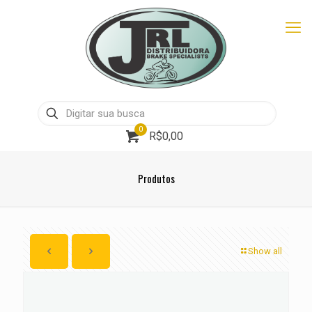
0
R$0,00
Produtos
Show all