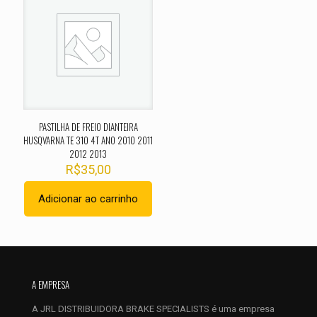
O seu endereço de e-mail não será publicado.
Campos
obrigatórios são marcados com
*
Sua avaliação
*
1 de 5
2 de 5
3 de 5
4 de 5
5 de 
estrelas
estrelas
estrelas
estrelas
estrel
PASTILHA DE FREIO DIANTEIRA
HUSQVARNA TE 310 4T ANO 2010 2011
2012 2013
R$
35,00
Adicionar ao carrinho
Nome
*
E-
A EMPRESA
mail
*
A JRL DISTRIBUIDORA BRAKE SPECIALISTS é uma empresa
Salvar meus dados neste navegador para a próxima vez que