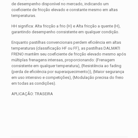
de desempenho disponível no mercado, indicando um
coeficiente de fricção elevado e constante mesmo em altas
temperaturas.
HH significa: Alta fricção a frio (H) e Alta fricção a quente (H),
garantindo desempenho consistente em qualquer condição.
Enquanto pastilhas convencionais perdem eficiência em altas
temperaturas (classificação HF ou FF), as pastilhas DALMATI
FRENO mantêm seu coeficiente de fricção elevado mesmo após
múltiplas frenagens intensas, proporcionando: (Frenagem
consistente em qualquer temperatura), (Resistência ao fading
(perda de eficiência por superaquecimento)), (Maior segurança
em uso intensivo e competições), (Modulação precisa do freio
em todas as condições).
APLICAÇÃO: TRASEIRA
Avaliações
Peso
0,300 kg
Não há avaliações ainda.
Dimensões
15 × 15 × 5 cm
Seja o primeiro a avaliar “PASTILHA DE