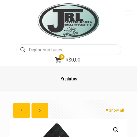
0
R$0,00
Produtos
Show all