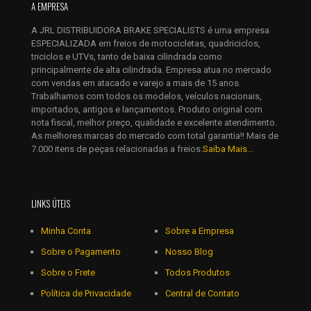
Nome
*
A EMPRESA
A JRL DISTRIBUIDORA BRAKE SPECIALISTS é uma empresa
E-
ESPECIALIZADA em freios de motocicletas, quadriciclos,
mail
*
triciclos e UTVs, tanto de baixa cilindrada como
Salvar meus dados neste navegador para a próxima vez que
principalmente de alta cilindrada. Empresa atua no mercado
eu comentar.
com vendas em atacado e varejo a mais de 15 anos.
Trabalhamos com todos os modelos, veículos nacionais,
importados, antigos e lançamentos. Produto original com
nota fiscal, melhor preço, qualidade e excelente atendimento.
As melhores marcas do mercado com total garantia!! Mais de
7.000 itens de peças relacionadas a freios:
Saiba Mais...
LINKS ÚTEIS
Minha Conta
Sobre a Empresa
Sobre o Pagamento
Nosso Blog
Sobre o Frete
Todos Produtos
Política de Privacidade
Central de Contato