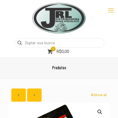
0
R$0,00
Produtos
Show all