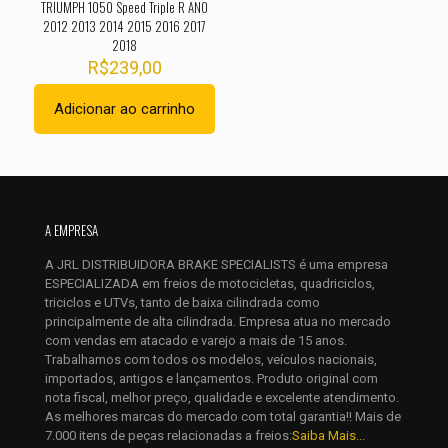
TRIUMPH 1050 Speed Triple R ANO
2012 2013 2014 2015 2016 2017
2018
R$
239,00
Adicionar ao carrinho
Nome
*
E-
mail
*
A EMPRESA
Salvar meus dados neste navegador para a próxima vez que
A JRL DISTRIBUIDORA BRAKE SPECIALISTS é uma empresa
eu comentar.
ESPECIALIZADA em freios de motocicletas, quadriciclos,
triciclos e UTVs, tanto de baixa cilindrada como
principalmente de alta cilindrada. Empresa atua no mercado
com vendas em atacado e varejo a mais de 15 anos.
Trabalhamos com todos os modelos, veículos nacionais,
importados, antigos e lançamentos. Produto original com
nota fiscal, melhor preço, qualidade e excelente atendimento.
As melhores marcas do mercado com total garantia!! Mais de
7.000 itens de peças relacionadas a freios:
Saiba Mais...