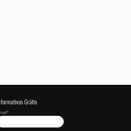
 dados neste
 a próxima vez que
nformativos Grátis
mail*