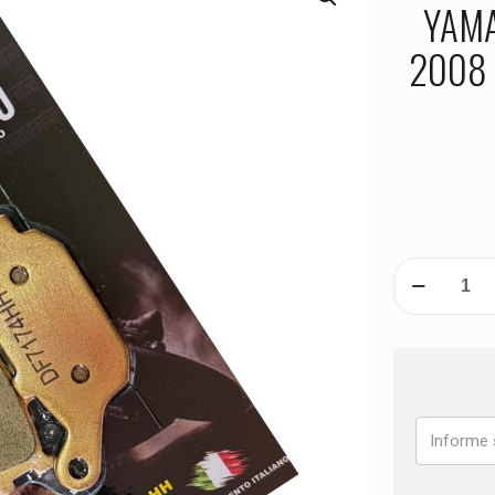
YAMA
2008 
PASTILHA
DE
FREIO
TRASEIRA
YAMAHA
YZF
1000
R1
ANO
2007