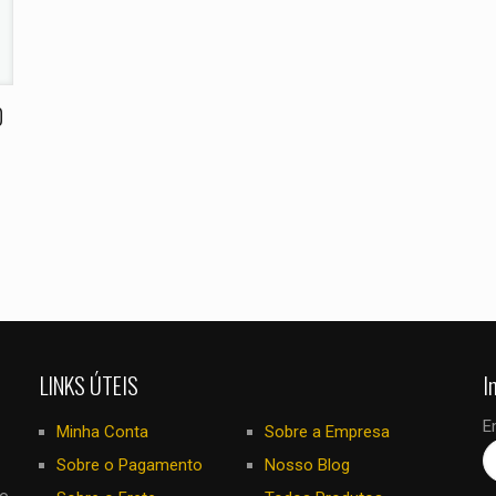
E-
Salvar meus
mail
*
navegador para
eu comentar.
0
LINKS ÚTEIS
I
E
Minha Conta
Sobre a Empresa
Sobre o Pagamento
Nosso Blog
no